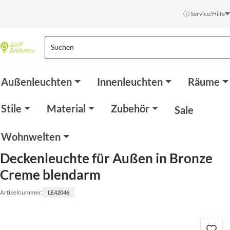
ⓘ Service/Hilfe
Außenleuchten
Innenleuchten
Räume
Stile
Material
Zubehör
Sale
Wohnwelten
Deckenleuchte für Außen in Bronze
Creme blendarm
Artikelnummer:
LE42046