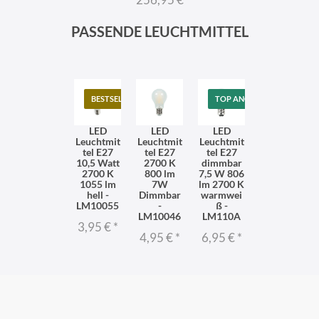
PASSENDE LEUCHTMITTEL
BESTSELLER
TOP ANGEBOT
LED
LED
LED
Leuchtmit
Leuchtmit
Leuchtmit
tel E27
tel E27
tel E27
10,5 Watt
2700 K
dimmbar
2700 K
800 lm
7,5 W 806
1055 lm
7W
lm 2700 K
hell -
Dimmbar
warmwei
LM10055
-
ß -
LM10046
LM110A
3,95 €
*
4,95 €
*
6,95 €
*