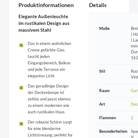
Produktinformationen
Details
Elegante Außenleuchte
im rustikalen Design aus
Maße
Bre
massivem Stahl
| H
| L
Das in einem wohnlichen
mm 
Creme gefärbte Glas
Dur
taucht jeden
16
Eingangsbereich, Balkon
und jede Terrasse ein
Stil
Rust
elegantes Licht
Vin
Das geradlinige Design
Raum
Gar
der Deckenlampe ist
zeitlos und passt ebenso
Art
Dec
zu einem modernen wie
auch rustikalen Haus
Flammen
2
Der robuste Schirm sorgt
für eine blendarme
Besonderheiten
Spa
Lichtstreuung; perfekt für
V