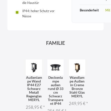
die Haustür
Besonderheit
Mit
IP44: hoher Schutz vor
Nässe
FAMILIE
Außenlam
Deckenla
Wandlam
pe Wand
mpe
pe Außen
IP44 E27
außen
in Creme
Schwarz
rund Ø 33
Bronze
Metall
cm
Stahl Glas
Regenglas
Schwarz
MERYL
MERYL
Transpare
249,95 €
*
nt IP44
258,95 €
*
256,95 €
*