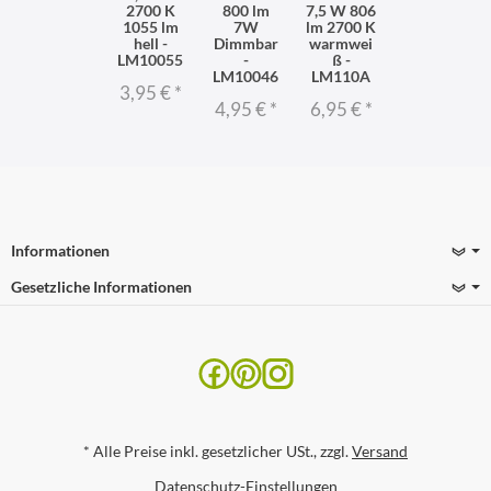
2700 K
800 lm
7,5 W 806
1055 lm
7W
lm 2700 K
hell -
Dimmbar
warmwei
LM10055
-
ß -
LM10046
LM110A
3,95 €
*
4,95 €
*
6,95 €
*
Informationen
Gesetzliche Informationen
*
Alle Preise inkl. gesetzlicher USt., zzgl.
Versand
Datenschutz-Einstellungen