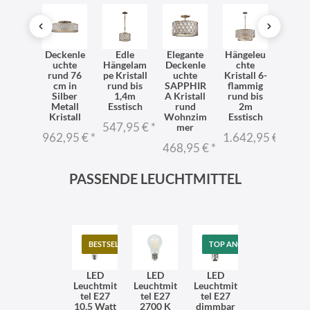
delleu
Deckenle
Edle
Elegante
Hängeleu
Krist
hte
uchte
Hängelam
Deckenle
chte
Wand
istall
rund 76
pe Kristall
uchte
Kristall 6-
pe 
fe bis
cm in
rund bis
SAPPHIR
flammig
Silb
,6m
Silber
1,4m
A Kristall
rund bis
brüni
stisch
Metall
Esstisch
rund
2m
E1
E27
Kristall
Wohnzim
Esstisch
Prem
547,95 €
*
mer
3,95 €
*
962,95 €
*
1.642,95 €
*
237,
468,95 €
*
PASSENDE LEUCHTMITTEL
BESTSELLER
TOP ANGEBOT
LED
LED
LED
Leuchtmit
Leuchtmit
Leuchtmit
tel E27
tel E27
tel E27
10,5 Watt
2700 K
dimmbar