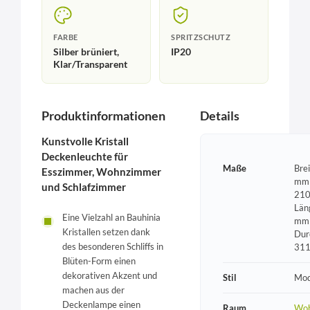
FARBE
SPRITZSCHUTZ
Silber brüniert,
IP20
Klar/Transparent
Produktinformationen
Details
Kunstvolle Kristall
Deckenleuchte für
Maße
Bre
Esszimmer, Wohnzimmer
mm 
und Schlafzimmer
210
Län
Eine Vielzahl an Bauhinia
mm 
Kristallen setzen dank
Dur
des besonderen Schliffs in
31
Blüten-Form einen
dekorativen Akzent und
Stil
Mod
machen aus der
Deckenlampe einen
Raum
Woh