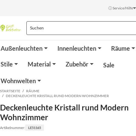
ⓘ Service/Hilfe
Außenleuchten
Innenleuchten
Räume
Stile
Material
Zubehör
Sale
Wohnwelten
STARTSEITE
RÄUME
DECKENLEUCHTE KRISTALL RUND MODERN WOHNZIMMER
Deckenleuchte Kristall rund Modern
Wohnzimmer
Artikelnummer:
LE51165