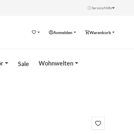
ⓘ Service/Hilfe
Anmelden
Warenkorb
Wunschzettel
r
Wohnwelten
Sale