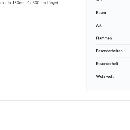
 (inkl. 1x 150mm, 4x 300mm Länge) -
Raum
Art
Flammen
Besonderheiten
Besonderheit
Wohnwelt
Schneeberger Str. 3
PLZ, Ort
09125 Sachsen Chemnitz