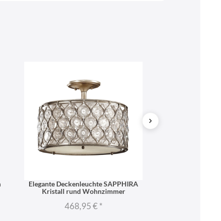
m
Elegante Deckenleuchte SAPPHIRA
Kristall Wandlampe
Kristall rund Wohnzimmer
Pr
468,95 €
*
237