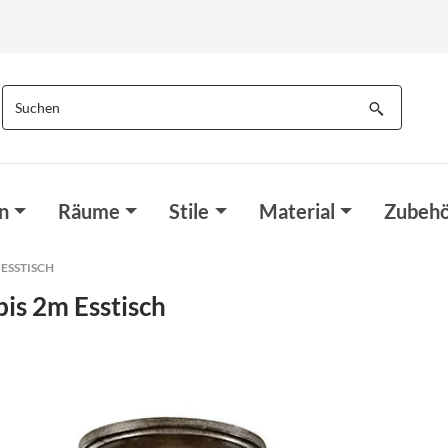
n
Räume
Stile
Material
Zubehö
ESSTISCH
bis 2m Esstisch