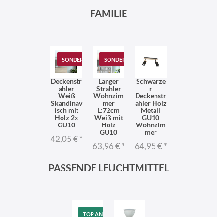
FAMILIE
SONDERANGEBOT
SONDERANGEBOT
Deckenstr
Langer
Schwarze
ahler
Strahler
r
Weiß
Wohnzim
Deckenstr
Skandinav
mer
ahler Holz
isch mit
L:72cm
Metall
Holz 2x
Weiß mit
GU10
GU10
Holz
Wohnzim
GU10
mer
42,05 €
*
63,96 €
*
64,95 €
*
PASSENDE LEUCHTMITTEL
TOP ANGEBOT