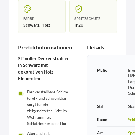
FARBE
SPRITZSCHUTZ
Schwarz, Holz
IP20
Produktinformationen
Details
Stilvoller Deckenstrahler
in Schwarz mit
Maße
Bre
dekorativen Holz
Höh
Elementen
Län
Dur
Der verstellbare Schirm
Sch
(dreh- und schwenkbar)
sorgt für ein
Stil
Ska
zielgerichtetes Licht im
Wohnzimmer,
Raum
Sch
Schlafzimmer oder Flur
Art
Spo
Aber auch als