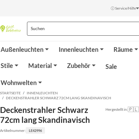
ⓘ Service/Hilfe
Außenleuchten
Innenleuchten
Räume
Stile
Material
Zubehör
Sale
Wohnwelten
STARTSEITE
INNENLEUCHTEN
DECKENSTRAHLER SCHWARZ 72CM LANG SKANDINAVISCH
Deckenstrahler Schwarz
🇵🇱
Hergestellt in:
72cm lang Skandinavisch
Artikelnummer:
LE42996