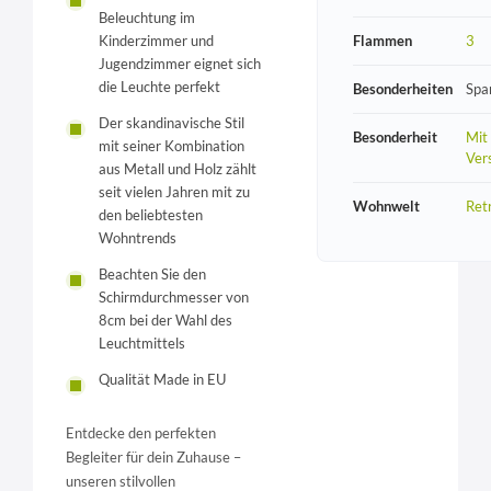
Beleuchtung im
Kinderzimmer und
Flammen
3
Jugendzimmer eignet sich
die Leuchte perfekt
Besonderheiten
Spa
Der skandinavische Stil
Besonderheit
Mit
mit seiner Kombination
Vers
aus Metall und Holz zählt
seit vielen Jahren mit zu
Wohnwelt
Ret
den beliebtesten
Wohntrends
Beachten Sie den
Schirmdurchmesser von
8cm bei der Wahl des
Leuchtmittels
Qualität Made in EU
Entdecke den perfekten
Begleiter für dein Zuhause –
unseren stilvollen