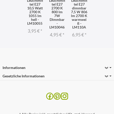
Leuchtmit
Leuchtmit
Leuchtmit
tel E27
tel E27
tel E27
10,5 Watt
2700 K
dimmbar
2700 K
800 lm
7,5 W 806
1055 lm
7W
lm 2700 K
hell -
Dimmbar
warmwei
LM10055
-
ß -
LM10046
LM110A
3,95 €
*
4,95 €
*
6,95 €
*
Informationen
Gesetzliche Informationen