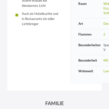
Schirm erlaubt ein
Raum
Woh
blendarmes Licht
Ess
Sch
Auch als Hotelleuchte und
in Restaurants ein edler
Art
Dec
Lichtbringer
Flammen
2
Besonderheiten
Spa
V
Besonderheit
Mit
Wohnwelt
Lux
FAMILIE