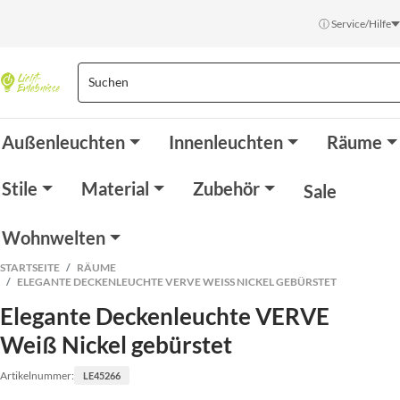
ⓘ Service/Hilfe
Außenleuchten
Innenleuchten
Räume
Stile
Material
Zubehör
Sale
Wohnwelten
STARTSEITE
RÄUME
ELEGANTE DECKENLEUCHTE VERVE WEISS NICKEL GEBÜRSTET
Elegante Deckenleuchte VERVE
Weiß Nickel gebürstet
Artikelnummer:
LE45266