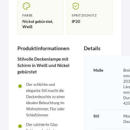
FARBE
SPRITZSCHUTZ
Nickel gebürstet,
IP20
Weiß
Produktinformationen
Details
Stilvolle Deckenlampe mit
Schirm in Weiß und Nickel
Maße
Bre
gebürstet
mm 
203
Der schlichte und
Län
elegante Stil macht die
mm 
Deckenleuchte zu einer
Dur
idealen Beleuchtung im
42
Wohnzimmer, Flur oder
Schlafzimmer
Stil
Mod
Des
Der satinierte Glas