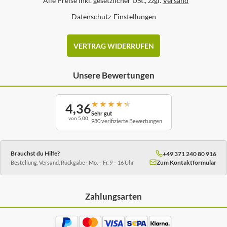
*
Alle Preise inkl. gesetzlicher USt., zzgl.
Versand
Datenschutz-Einstellungen
VERTRAG WIDERRUFEN
Unsere Bewertungen
★
★
★
★
★
4,36
Sehr gut
von 5,00
980 verifizierte Bewertungen
Brauchst du Hilfe?
+49 371 240 80 916
Zum Kontaktformular
Bestellung, Versand, Rückgabe · Mo. – Fr. 9 – 16 Uhr
Zahlungsarten