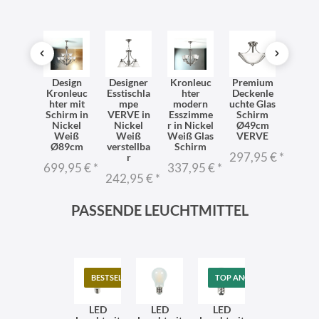
dleuc
Design
Designer
Kronleuc
Premium
Wand
e mit
Kronleuc
Esstischla
hter
Deckenle
hte 
hirm
hter mit
mpe
modern
uchte Glas
Nic
eiß
Schirm in
VERVE in
Esszimme
Schirm
gebür
ckel
Nickel
Nickel
r in Nickel
Ø49cm
Mod
lur
Weiß
Weiß
Weiß Glas
VERVE
Des
lafzim
Ø89cm
verstellba
Schirm
297,95 €
*
202,
mer
r
699,95 €
*
337,95 €
*
8,95 €
*
242,95 €
*
PASSENDE LEUCHTMITTEL
BESTSELLER
TOP ANGEBOT
LED
LED
LED