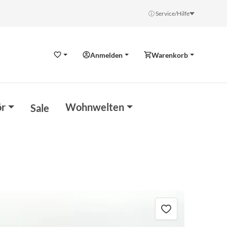
ⓘ Service/Hilfe
Anmelden
Warenkorb
Wunschzettel
r
Wohnwelten
Sale