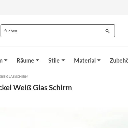
n
Räume
Stile
Material
Zubehö
S GLAS SCHIRM
ckel Weiß Glas Schirm