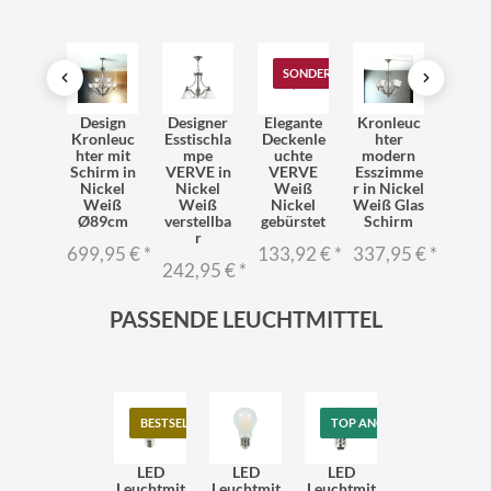
SONDERANGEBOT
dleuc
Design
Designer
Elegante
Kronleuc
Prem
e mit
Kronleuc
Esstischla
Deckenle
hter
Deck
hirm
hter mit
mpe
uchte
modern
uchte 
eiß
Schirm in
VERVE in
VERVE
Esszimme
Sch
ckel
Nickel
Nickel
Weiß
r in Nickel
Ø49
lur
Weiß
Weiß
Nickel
Weiß Glas
VER
lafzim
Ø89cm
verstellba
gebürstet
Schirm
297,
mer
r
699,95 €
*
133,92 €
*
337,95 €
*
8,95 €
*
242,95 €
*
PASSENDE LEUCHTMITTEL
BESTSELLER
TOP ANGEBOT
LED
LED
LED
Leuchtmit
Leuchtmit
Leuchtmit