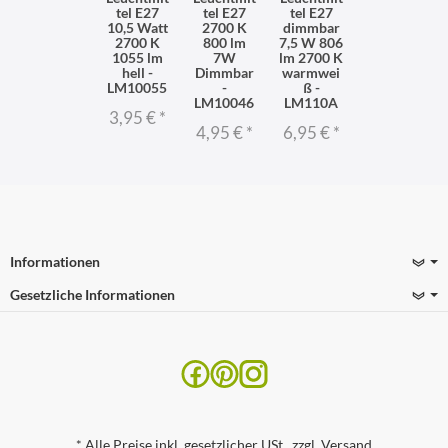
tel E27
tel E27
tel E27
10,5 Watt
2700 K
dimmbar
2700 K
800 lm
7,5 W 806
1055 lm
7W
lm 2700 K
hell -
Dimmbar
warmwei
LM10055
-
ß -
LM10046
LM110A
3,95 €
*
4,95 €
*
6,95 €
*
Informationen
Gesetzliche Informationen
*
Alle Preise inkl. gesetzlicher USt., zzgl.
Versand