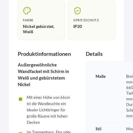
FARBE
SPRITZSCHUTZ
Nickel gebürstet,
IP20
Weiß
Produktinformationen
Details
Außergewöhnliche
Wandfackel mit Schirm in
Maße
Bre
Weiß und gebürstetem
mm 
Nickel
660
Tie
Mit einer Höhe von 66cm
mm 
ist die Wandleuchte ein
Dur
idealer Lichtbringer für
Sch
mm
große Räume mit hohen
Decken
Stil
Mod
Im Treppenhaus, Flur oder