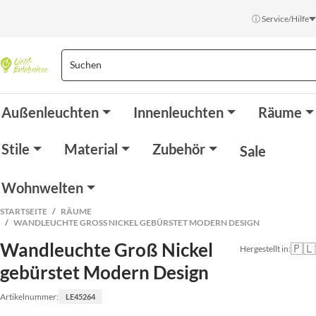
ⓘ Service/Hilfe
Außenleuchten
Innenleuchten
Räume
Stile
Material
Zubehör
Sale
Wohnwelten
STARTSEITE
RÄUME
WANDLEUCHTE GROSS NICKEL GEBÜRSTET MODERN DESIGN
Wandleuchte Groß Nickel
🇵🇱
Hergestellt in:
gebürstet Modern Design
Artikelnummer:
LE45264