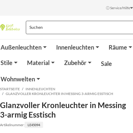
ⓘ Service/Hilfe
Außenleuchten
Innenleuchten
Räume
Stile
Material
Zubehör
Sale
Wohnwelten
STARTSEITE
INNENLEUCHTEN
GLANZVOLLER KRONLEUCHTER IN MESSING 3-ARMIG ESSTISCH
Glanzvoller Kronleuchter in Messing
3-armig Esstisch
Artikelnummer:
LE45094