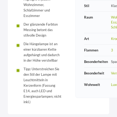
Wohnzimmer,
Stil
Kla
Schlafzimmer und
Esszimmer
Raum
Woh
Ess
Der glänzende Farbton
Sch
Messing betont das
stilvolle Design
Art
Kro
Die Hängelampe ist an
einer kürzbaren Kette
Flammen
3
aufgehängt und dadurch
in der Höhe verstellbar
Besonderheiten
Spa
Tipp: Unterstreichen Sie
Besonderheit
Vers
den Stil der Lampe mit
Leuchtmitteln in
Wohnwelt
Lux
Kerzenform (Fassung
E14, auch LED und
Energiesparlampen; nicht
inkl.)