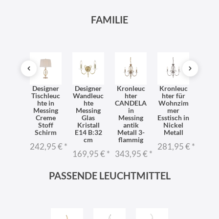
FAMILIE
SO
httisc
Designer
Designer
Kronleuc
Kronleuc
Kron
ampe
Tischleuc
Wandleuc
hter
hter für
hte
 Stoff
hte in
hte
CANDELA
Wohnzim
Häng
hirm
Messing
Messing
in
mer
in
5cm in
Creme
Glas
Messing
Esstisch in
Mess
ckel
Stoff
Kristall
antik
Nickel
ant
reme
Schirm
E14 B:32
Metall 3-
Metall
Wohn
cm
flammig
me
2,95 €
*
242,95 €
*
281,95 €
*
169,95 €
*
343,95 €
*
448,
PASSENDE LEUCHTMITTEL