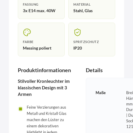
FASSUNG
MATERIAL
3x E14 max. 40W
Stahl, Glas
FARBE
SPRITZSCHUTZ
Messing poliert
IP20
Produktinformationen
Details
Stilvoller Kronleuchter im
klassischen Design mit 3
Maße
Bre
Armen
Hän
mm 
Feine Verzierungen aus
Dur
Metall und Kristall Glas
| D
machen den Lüster zu
Soc
einem dekorativen
12
Highlight in jedem