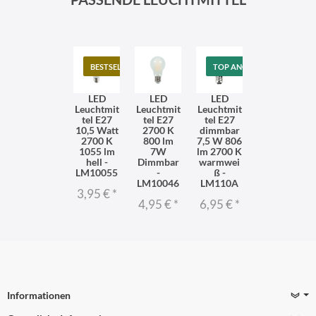
BESTSELLER
TOP ANGEBOT
LED
LED
LED
Leuchtmit
Leuchtmit
Leuchtmit
tel E27
tel E27
tel E27
10,5 Watt
2700 K
dimmbar
2700 K
800 lm
7,5 W 806
1055 lm
7W
lm 2700 K
hell -
Dimmbar
warmwei
LM10055
-
ß -
LM10046
LM110A
3,95 €
*
4,95 €
*
6,95 €
*
Informationen