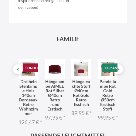
inspirieren und bringe Licht in
dein Leben!
FAMILIE
T
TOP ANGEBOT
SONDERANGEBOT
TOP ANGEBOT
SO
delleu
Dreibein
Hängelam
Hängeleu
Pendella
Pende
e Blau
Stehlamp
pe AIMEE
chte Stoff
mpe Rot
ch
d Stoff
e Holz
Rot Silber
Ø40cm
Gold
AIM
stisch
140cm
Ø40cm
Rot Gold
Retro
Dunke
ampe
Bordeaux
Retro
Retro
Ø50cm
u W
Retro
rund
Esstisch
Esstisch
Ret
96 €
*
Wohnzim
Esstisch
Stoff
ru
89,95 €
*
mer
97,95 €
*
99,95 €
*
66,6
126,47 €
*
PASSENDE LEUCHTMITTEL