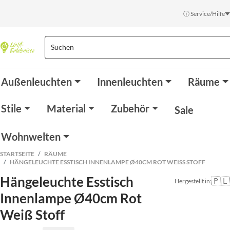
ⓘ Service/Hilfe
Außenleuchten
Innenleuchten
Räume
Stile
Material
Zubehör
Sale
Wohnwelten
STARTSEITE
RÄUME
HÄNGELEUCHTE ESSTISCH INNENLAMPE Ø40CM ROT WEISS STOFF
Hängeleuchte Esstisch
🇵🇱
Hergestellt in:
Innenlampe Ø40cm Rot
Weiß Stoff