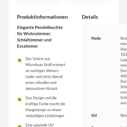
Produktinformationen
Details
Elegante Pendelleuchte
für Wohnzimmer,
Maße
Bre
Schlafzimmer und
mm 
Esszimmer
Hän
102
Der Schirm aus
Län
Microfaser Stoff erinnert
mm 
an samtiges Velours-
Dur
400
Leder und setzt überall
Dur
einen stilvollen und
Sch
dekorativen Akzent
mm 
Sch
Das Design und die
mm
kräftige Farbe macht die
Hängelampe zu einem
Stil
Ret
vielseitigen Lichtbringer
Eine spezielle UV-