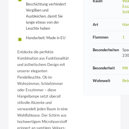
Raum
Woh
Beschichtung verhindert
Ess
Vergilben und
Sch
Ausbleichen, damit Sie
lange etwas von der
Art
Hän
Leuchte haben
Flammen
1
Handarbeit: Made in EU
Besonderheiten
Spa
Entdecke die perfekte
230
Kombination aus Funktionalität
und ästhetischem Design mit
Besonderheit
Mit
unserer eleganten
Pendelleuchte. Ob im
Wohnwelt
Ret
Wohnzimmer, Schlafzimmer
oder Esszimmer – diese
Hängellampe setzt überall
stilvolle Akzente und
verwandelt jeden Raum in eine
Wohlfühloase. Der Schirm aus
hochwertigem Microfaserstoff
erinnert an samtiges Velours-