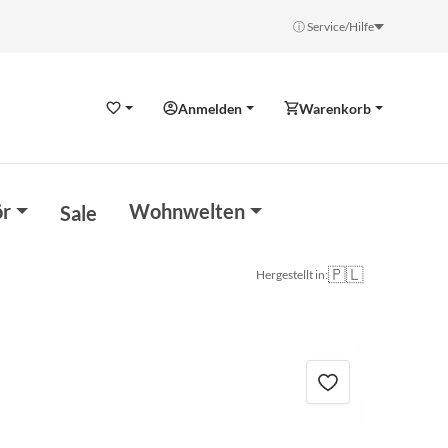
ⓘ Service/Hilfe
Anmelden
Warenkorb
Wunschzettel
r
Wohnwelten
Sale
🇵🇱
Hergestellt in: