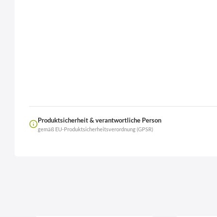
Produktsicherheit & verantwortliche Person
gemäß EU-Produktsicherheitsverordnung (GPSR)
Name
LierOn GmbH
Anschrift