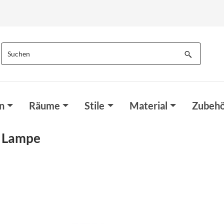
n
Räume
Stile
Material
Zubehö
h Lampe