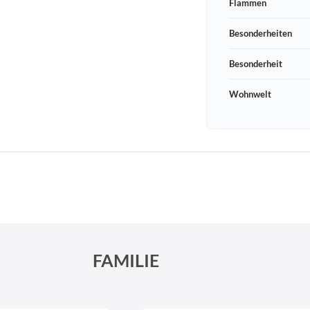
Flammen
Besonderheiten
Besonderheit
Wohnwelt
Schneeberger Str. 3
PLZ, Ort
09125 Sachsen Chemnitz
FAMILIE