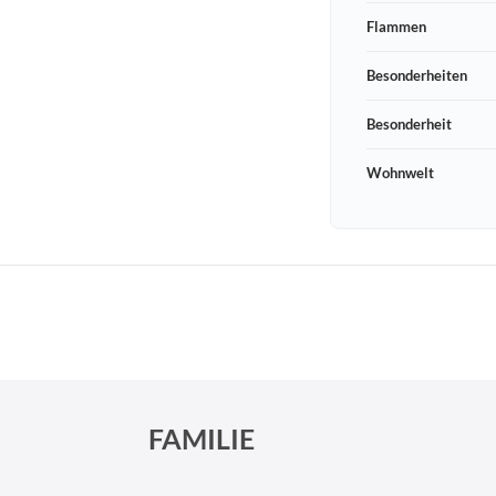
Flammen
Besonderheiten
Besonderheit
Wohnwelt
Schneeberger Str. 3
PLZ, Ort
09125 Sachsen Chemnitz
FAMILIE