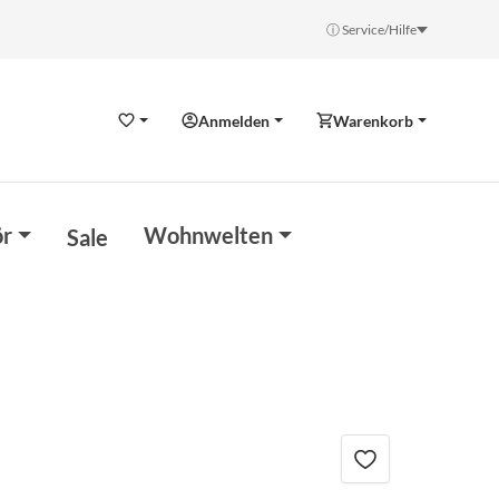
ⓘ Service/Hilfe
Anmelden
Warenkorb
Wunschzettel
r
Wohnwelten
Sale