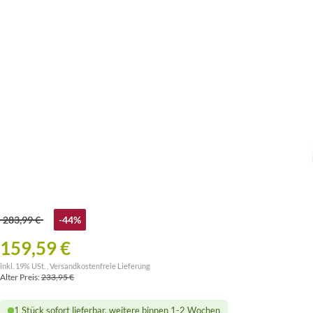
283,99 €
-44%
159,59 €
inkl. 19% USt. ,
Versandkostenfreie Lieferung
Alter Preis:
233,95 €
1 Stück sofort lieferbar, weitere binnen 1-2 Wochen