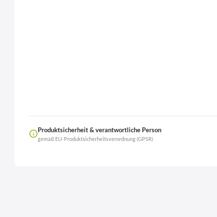
Produktsicherheit & verantwortliche Person
gemäß EU-Produktsicherheitsverordnung (GPSR)
Name
LierOn GmbH
Anschrift