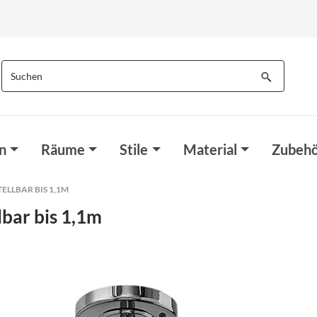
n
Räume
Stile
Material
Zubehö
ELLBAR BIS 1,1M
lbar bis 1,1m