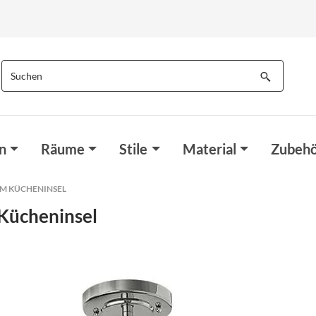
n
Räume
Stile
Material
Zubehö
CM KÜCHENINSEL
 Kücheninsel