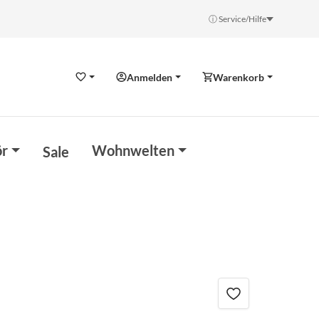
ⓘ Service/Hilfe
Anmelden
Warenkorb
Wunschzettel
r
Wohnwelten
Sale