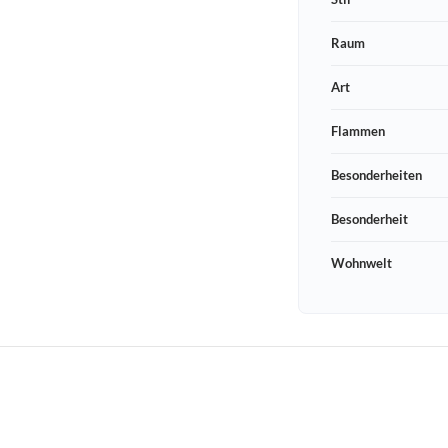
Raum
Art
Flammen
Besonderheiten
Besonderheit
Wohnwelt
Schneeberger Str. 3
PLZ, Ort
09125 Sachsen Chemnitz