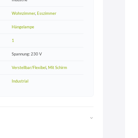
Wohnzimmer
,
Esszimmer
Hängelampe
1
Spannung: 230 V
Verstellbar/Flexibel
,
Mit Schirm
Industrial
Web
https://www.licht-erlebnisse.de