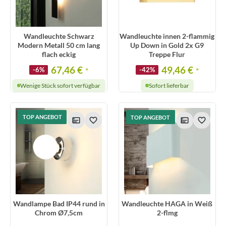
Wandleuchte Schwarz
Wandleuchte innen 2-flammig
Modern Metall 50 cm lang
Up Down in Gold 2x G9
flach eckig
Treppe Flur
67,46 €
49,46 €
-6%
*
-42%
*
Wenige Stück sofort verfügbar
Sofort lieferbar
TOP ANGEBOT
TOP ANGEBOT
Wandlampe Bad IP44 rund in
Wandleuchte HAGA in Weiß
Chrom Ø7,5cm
2-flmg