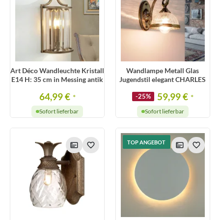
Art Déco Wandleuchte Kristall
Wandlampe Metall Glas
E14 H: 35 cm in Messing antik
Jugendstil elegant CHARLES
64,99 €
59,99 €
*
-25%
*
Sofort lieferbar
Sofort lieferbar
TOP ANGEBOT