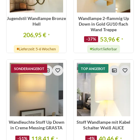
Jugendstil Wandlampe Bronze
Wandlampe 2-flammig Up
Hell
Down in Gold GU10 flach
Wand Treppe
206,95 €
*
53,96 €
-37%
*
Lieferzeit: 5-6 Wochen
Sofort lieferbar
SONDERANGEBOT
TOP ANGEBOT
Wandleuchte Stoff Up Down
Stoff Wandlampe mit Kabel
in Creme Messing GRASTA
Schalter Weiß ALICE
118,41 €
40,46 €
-51%
*
-4%
*