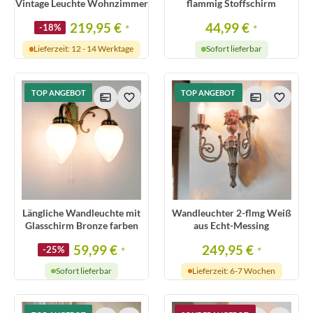
Vintage Leuchte Wohnzimmer
flammig Stoffschirm
219,95 €
44,99 €
-18%
*
*
Lieferzeit: 12 - 14 Werktage
Sofort lieferbar
TOP ANGEBOT
TOP ANGEBOT
Längliche Wandleuchte mit
Wandleuchter 2-flmg Weiß
Glasschirm Bronze farben
aus Echt-Messing
59,99 €
249,95 €
-25%
*
*
Sofort lieferbar
Lieferzeit: 6-7 Wochen