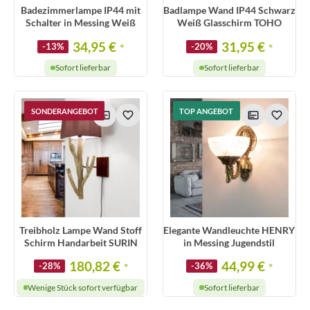
Badezimmerlampe IP44 mit
Badlampe Wand IP44 Schwarz
Schalter in Messing Weiß
Weiß Glasschirm TOHO
34,95 €
31,95 €
-13%
*
-20%
*
Sofort lieferbar
Sofort lieferbar
SONDERANGEBOT
TOP ANGEBOT
Treibholz Lampe Wand Stoff
Elegante Wandleuchte HENRY
Schirm Handarbeit SURIN
in Messing Jugendstil
180,82 €
44,99 €
-28%
*
-36%
*
Wenige Stück sofort verfügbar
Sofort lieferbar