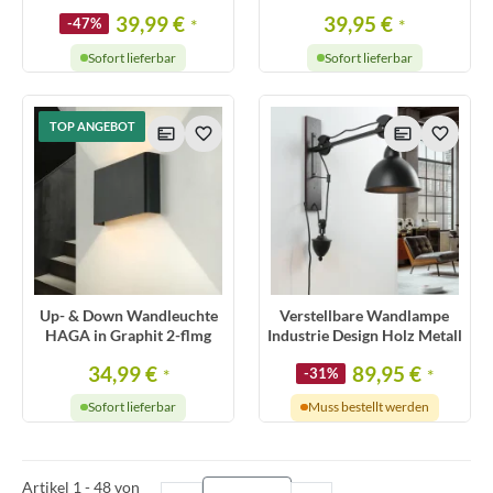
39,99 €
39,95 €
-47%
*
*
Sofort lieferbar
Sofort lieferbar
TOP ANGEBOT
Up- & Down Wandleuchte
Verstellbare Wandlampe
HAGA in Graphit 2-flmg
Industrie Design Holz Metall
34,99 €
89,95 €
*
-31%
*
Sofort lieferbar
Muss bestellt werden
Artikel 1 - 48 von