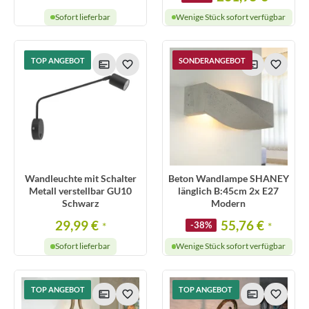
Sofort lieferbar
Wenige Stück sofort verfügbar
TOP ANGEBOT
SONDERANGEBOT
Wandleuchte mit Schalter
Beton Wandlampe SHANEY
Metall verstellbar GU10
länglich B:45cm 2x E27
Schwarz
Modern
29,99 €
55,76 €
*
-38%
*
Sofort lieferbar
Wenige Stück sofort verfügbar
TOP ANGEBOT
TOP ANGEBOT