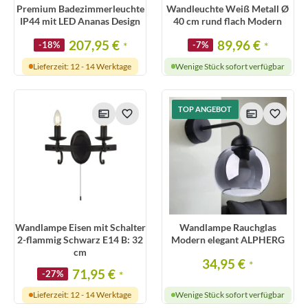
Premium Badezimmerleuchte
Wandleuchte Weiß Metall Ø
IP44 mit LED Ananas Design
40 cm rund flach Modern
207,95 €
89,96 €
-18%
*
-7%
*
Lieferzeit: 12 - 14 Werktage
Wenige Stück sofort verfügbar
TOP ANGEBOT
Wandlampe Eisen mit Schalter
Wandlampe Rauchglas
2-flammig Schwarz E14 B: 32
Modern elegant ALPHERG
cm
34,95 €
*
71,95 €
-27%
*
Lieferzeit: 12 - 14 Werktage
Wenige Stück sofort verfügbar