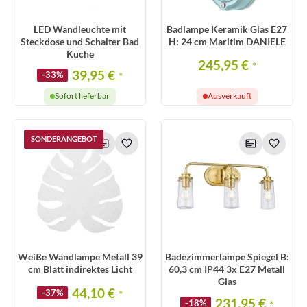
LED Wandleuchte mit
Badlampe Keramik Glas E27
Steckdose und Schalter Bad
H: 24 cm Maritim DANIELE
Küche
245,95 €
*
39,95 €
-33%
*
Sofort lieferbar
Ausverkauft
SONDERANGEBOT
Weiße Wandlampe Metall 39
Badezimmerlampe Spiegel B:
cm Blatt indirektes Licht
60,3 cm IP44 3x E27 Metall
Glas
44,10 €
-37%
*
231,95 €
-18%
*