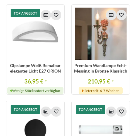
TOP ANGEBOT
Gipslampe Weiß Bemalbar
Premium Wandlampe Echt-
elegantes Licht E27 ORION
Messing in Bronze Klassisch
36,95 €
210,95 €
*
*
Wenige Stück sofort verfügbar
Lieferzeit: 6-7 Wochen
TOP ANGEBOT
TOP ANGEBOT