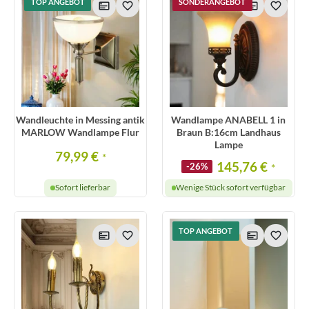
TOP ANGEBOT
SONDERANGEBOT
Wandleuchte in Messing antik
Wandlampe ANABELL 1 in
MARLOW Wandlampe Flur
Braun B:16cm Landhaus
Lampe
79,99 €
*
145,76 €
-26%
*
Sofort lieferbar
Wenige Stück sofort verfügbar
TOP ANGEBOT