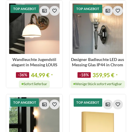
TOP ANGEBOT
TOP ANGEBOT
Wandleuchte Jugendstil
Designer Badleuchte LED aus
elegant in Messing LOUIS
Messing Glas IP44 in Chrom
44,99 €
359,95 €
-36%
*
-18%
*
Sofort lieferbar
Wenige Stück sofort verfügbar
TOP ANGEBOT
TOP ANGEBOT