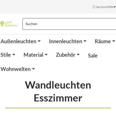
ⓘ Service/Hilfe
Außenleuchten
Innenleuchten
Räume
Stile
Material
Zubehör
Sale
Wohnwelten
Wandleuchten
Esszimmer