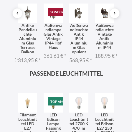
SONDERANGEBOT
XXL
Antike
Außenwa
Außenwa
Außenwa
Häng
ßenwa
Pendelleu
ndlampe
ndleuchte
ndleuchte
p
euchte
chte
Glas Antik
Antik
Vintage
AME
ELIA
Aluminiu
Vintage
IP44
Antik
Ant
17cm
m Glas
IP44 Hof
Aluminiu
Aluminiu
Alum
h Hof
Terrasse
Haus
m Glas
m IP44
m Vin
aus
Balkon
opulent
auß
361,61 €
*
188,95 €
*
98,95 €
*
313,95 €
*
568,95 €
*
534,
PASSENDE LEUCHTMITTEL
TOP ANGEBOT
Filament
LED
LED
LED
Leuchtmit
Edison
Leuchtmit
Leuchtmit
tel LED
Lampe
tel 2700 K
tel Edison
E27
Fassung
470 lm
E27 250