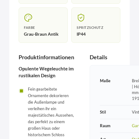
FARBE
SPRITZSCHUTZ
Grau-Braun Antik
IP44
Produktinformationen
Details
Opulente Wegeleuchte im
rustikalen Design
Maße
Bre
| H
Fein gearbeitete
mm 
Ornamente dekorieren
19
die Außenlampe und
verleihen ihr ein
Stil
Vin
majestätisches Aussehen,
das perfekt zu einem
Raum
Gar
großen Haus oder
historischem Schloss