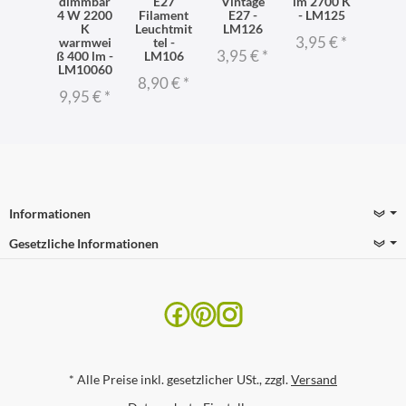
dimmbar
E27
Vintage
lm 2700 K
4 W 2200
Filament
E27 -
- LM125
K
Leuchtmit
LM126
3,95 €
*
warmwei
tel -
3,95 €
*
ß 400 lm -
LM106
LM10060
8,90 €
*
9,95 €
*
Informationen
Gesetzliche Informationen
*
Alle Preise inkl. gesetzlicher USt., zzgl.
Versand