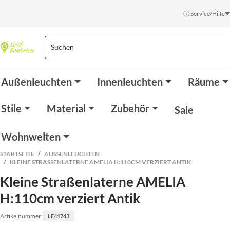
ⓘ Service/Hilfe
Außenleuchten
Innenleuchten
Räume
Stile
Material
Zubehör
Sale
Wohnwelten
STARTSEITE
AUSSENLEUCHTEN
KLEINE STRASSENLATERNE AMELIA H:110CM VERZIERT ANTIK
Kleine Straßenlaterne AMELIA
H:110cm verziert Antik
Artikelnummer:
LE41743