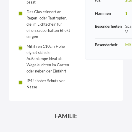
Art
Ste
passt
Das Glas erinnert an
Flammen
1
Regen- oder Tautropfen,
die im Lichtschein für
Besonderheiten
Spa
einen zauberhaften Effekt
V
sorgen
Besonderheit
Mit
Mit ihren 110cm Höhe
eignet sich die
Außenlampe ideal als
Wegeleuchten im Garten
oder neben der Einfahrt
IP44: hoher Schutz vor
Nässe
FAMILIE