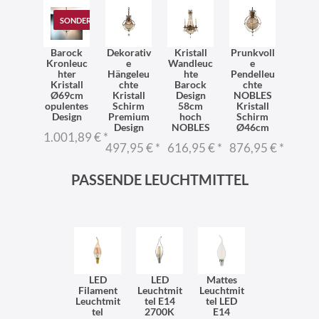
SONDERANGEBOT
Barock
Dekorativ
Kristall
Prunkvoll
Kronleuc
e
Wandleuc
e
hter
Hängeleu
hte
Pendelleu
Kristall
chte
Barock
chte
Ø69cm
Kristall
Design
NOBLES
opulentes
Schirm
58cm
Kristall
Design
Premium
hoch
Schirm
Design
NOBLES
Ø46cm
1.001,89 €
*
497,95 €
*
616,95 €
*
876,95 €
*
PASSENDE LEUCHTMITTEL
LED
LED
Mattes
Filament
Leuchtmit
Leuchtmit
Leuchtmit
tel E14
tel LED
tel
2700K
E14