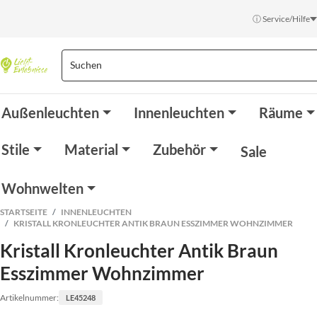
ⓘ Service/Hilfe
Außenleuchten
Innenleuchten
Räume
Stile
Material
Zubehör
Sale
Wohnwelten
STARTSEITE
INNENLEUCHTEN
KRISTALL KRONLEUCHTER ANTIK BRAUN ESSZIMMER WOHNZIMMER
Kristall Kronleuchter Antik Braun
Esszimmer Wohnzimmer
Artikelnummer:
LE45248