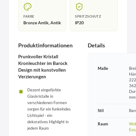
FARBE
SPRITZSCHUTZ
Bronze Antik, Antik
IP20
Produktinformationen
Details
Prunkvoller Kristall
Kronleuchter im Barock
Maße
Bre
Design mit kunstvollen
Hän
Verzierungen
222
362
Dezent eingefärbte
Dur
Glaskristalle in
mm
verschiedenen Formen
sorgen für ein funkelndes
Stil
Bar
Lichtspiel - ein
dekoratives Highlight in
Raum
Woh
jedem Raum
Ess