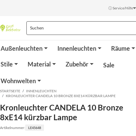
ⓘ Service/Hilfe
Außenleuchten
Innenleuchten
Räume
Stile
Material
Zubehör
Sale
Wohnwelten
STARTSEITE
INNENLEUCHTEN
KRONLEUCHTER CANDELA 10 BRONZE 8XE14 KÜRZBAR LAMPE
Kronleuchter CANDELA 10 Bronze
8xE14 kürzbar Lampe
Artikelnummer:
LE45648