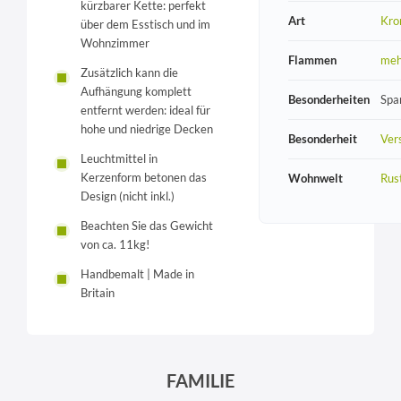
kürzbarer Kette: perfekt
Art
Kro
über dem Esstisch und im
Wohnzimmer
Flammen
meh
Zusätzlich kann die
Aufhängung komplett
Besonderheiten
Spa
entfernt werden: ideal für
hohe und niedrige Decken
Besonderheit
Vers
Leuchtmittel in
Kerzenform betonen das
Wohnwelt
Rust
Design (nicht inkl.)
Beachten Sie das Gewicht
von ca. 11kg!
Handbemalt | Made in
Britain
FAMILIE