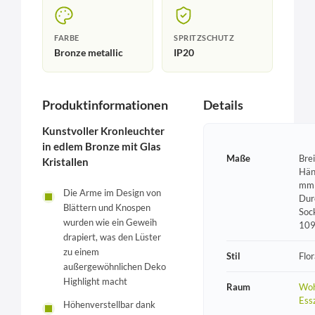
FARBE
SPRITZSCHUTZ
Bronze metallic
IP20
Produktinformationen
Details
Kunstvoller Kronleuchter
in edlem Bronze mit Glas
Maße
Bre
Kristallen
Hän
mm 
Die Arme im Design von
Dur
Blättern und Knospen
Soc
wurden wie ein Geweih
10
drapiert, was den Lüster
zu einem
Stil
Flor
außergewöhnlichen Deko
Highlight macht
Raum
Woh
Ess
Höhenverstellbar dank