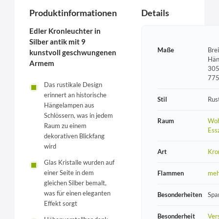
Produktinformationen
Details
Edler Kronleuchter in
Silber antik mit 9
Maße
Bre
kunstvoll geschwungenen
Hän
Armem
305
77
Das rustikale Design
erinnert an historische
Stil
Rust
Hängelampen aus
Schlössern, was in jedem
Raum
Woh
Raum zu einem
Ess
dekorativen Blickfang
wird
Art
Kro
Glas Kristalle wurden auf
einer Seite in dem
Flammen
meh
gleichen Silber bemalt,
was für einen eleganten
Besonderheiten
Spa
Effekt sorgt
Besonderheit
Vers