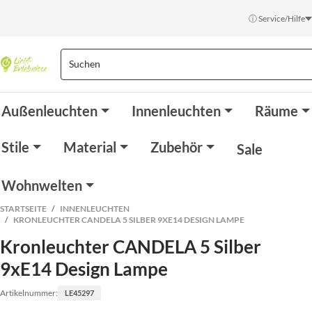
ⓘ Service/Hilfe
Außenleuchten
Innenleuchten
Räume
Stile
Material
Zubehör
Sale
Wohnwelten
STARTSEITE
INNENLEUCHTEN
KRONLEUCHTER CANDELA 5 SILBER 9XE14 DESIGN LAMPE
Kronleuchter CANDELA 5 Silber
9xE14 Design Lampe
Artikelnummer:
LE45297