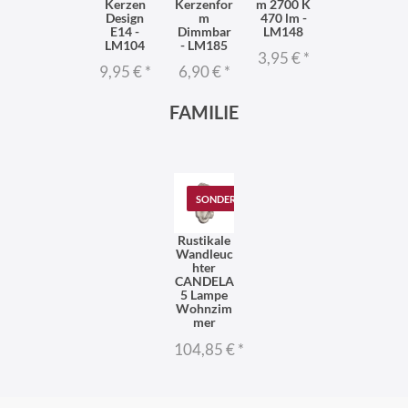
Kerzen
Kerzenfor
m 2700 K
Design
m
470 lm -
E14 -
Dimmbar
LM148
LM104
- LM185
3,95 €
*
9,95 €
*
6,90 €
*
FAMILIE
SONDERANGEBOT
Rustikale
Wandleuc
hter
CANDELA
5 Lampe
Wohnzim
mer
104,85 €
*