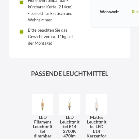
Höhenverstellbar dank
kürzbarer Kette (214cm)
Wohnwelt
Rust
- perfekt für Esstisch und
Wohnzimmer
Bitte beachten Sie das
Gewicht von ca. 11kg bei
der Montage!
PASSENDE LEUCHTMITTEL
LED
LED
Mattes
Filament
Leuchtmit
Leuchtmit
Leuchtmit
tel E14
tel LED
tel
2700K
E14
dimmbar
470lm
Kerzenfor