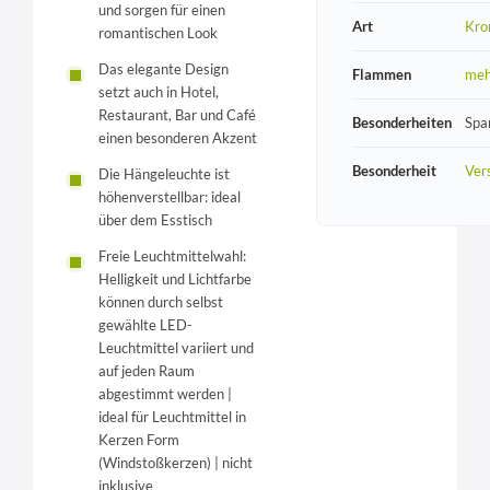
und sorgen für einen
Art
Kro
romantischen Look
Das elegante Design
Flammen
meh
setzt auch in Hotel,
Restaurant, Bar und Café
Besonderheiten
Spa
einen besonderen Akzent
Besonderheit
Vers
Die Hängeleuchte ist
höhenverstellbar: ideal
über dem Esstisch
Freie Leuchtmittelwahl:
Helligkeit und Lichtfarbe
können durch selbst
gewählte LED-
Leuchtmittel variiert und
auf jeden Raum
abgestimmt werden |
ideal für Leuchtmittel in
Kerzen Form
(Windstoßkerzen) | nicht
inklusive