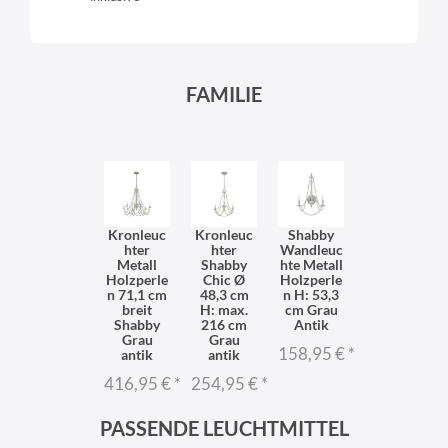
FAMILIE
Kronleuc
Kronleuc
Shabby
hter
hter
Wandleuc
Metall
Shabby
hte Metall
Holzperle
Chic Ø
Holzperle
n 71,1 cm
48,3 cm
n H: 53,3
breit
H: max.
cm Grau
Shabby
216 cm
Antik
Grau
Grau
158,95 €
*
antik
antik
416,95 €
*
254,95 €
*
PASSENDE LEUCHTMITTEL