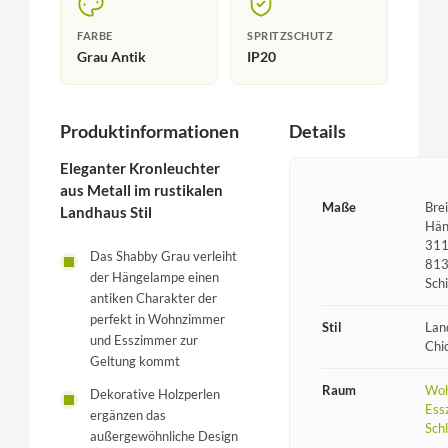
FARBE
SPRITZSCHUTZ
Grau Antik
IP20
Produktinformationen
Details
Eleganter Kronleuchter
aus Metall im rustikalen
Maße
Bre
Landhaus Stil
Hän
311
Das Shabby Grau verleiht
813
der Hängelampe einen
Sch
antiken Charakter der
perfekt in Wohnzimmer
Stil
Lan
und Esszimmer zur
Chi
Geltung kommt
Raum
Woh
Dekorative Holzperlen
Ess
ergänzen das
Sch
außergewöhnliche Design