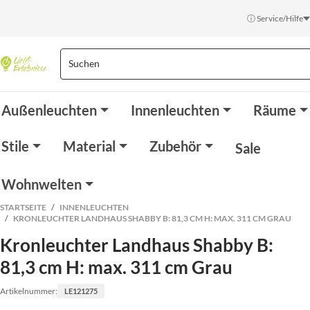
ⓘ Service/Hilfe
Außenleuchten
Innenleuchten
Räume
Stile
Material
Zubehör
Sale
Wohnwelten
STARTSEITE
INNENLEUCHTEN
KRONLEUCHTER LANDHAUS SHABBY B: 81,3 CM H: MAX. 311 CM GRAU
Kronleuchter Landhaus Shabby B:
81,3 cm H: max. 311 cm Grau
Artikelnummer:
LE121275