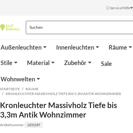
ⓘ Service/Hilfe
Außenleuchten
Innenleuchten
Räume
Stile
Material
Zubehör
Sale
Wohnwelten
STARTSEITE
RÄUME
KRONLEUCHTER MASSIVHOLZ TIEFE BIS 3,3M ANTIK WOHNZIMMER
Kronleuchter Massivholz Tiefe bis
3,3m Antik Wohnzimmer
Artikelnummer:
LE51197