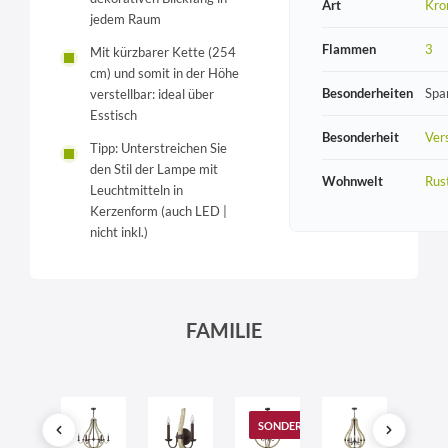
Art
Kro
jedem Raum
Flammen
3
Mit kürzbarer Kette (254
cm) und somit in der Höhe
Besonderheiten
Spa
verstellbar: ideal über
Esstisch
Besonderheit
Vers
Tipp: Unterstreichen Sie
den Stil der Lampe mit
Wohnwelt
Rust
Leuchtmitteln in
Kerzenform (auch LED |
nicht inkl.)
FAMILIE
SONDERANGEBOT