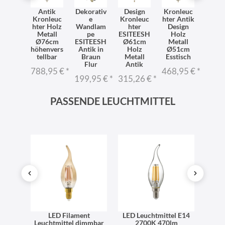
ndlam
Antik
Dekorativ
Design
Kronleuc
Pende
Antik
Kronleuc
e
Kronleuc
hter Antik
ch
tall
hter Holz
Wandlam
hter
Design
Essti
olz
Metall
pe
ESITEESH
Holz
Ho
orativ
Ø76cm
ESITEESH
Ø61cm
Metall
Met
TEESH
höhenvers
Antik in
Holz
Ø51cm
verste
tellbar
Braun
Metall
Esstisch
r
6,95 €
*
Flur
Antik
ESIT
788,95 €
*
468,95 €
*
199,95 €
*
315,26 €
*
206,
PASSENDE LEUCHTMITTEL
ttel
LED Filament
LED Leuchtmittel E14
Mat
form
Leuchtmittel dimmbar
2700K 470lm
LED