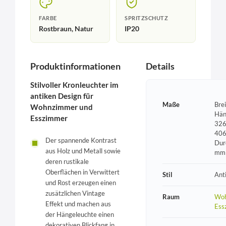
FARBE
SPRITZSCHUTZ
Rostbraun, Natur
IP20
Produktinformationen
Details
Stilvoller Kronleuchter im
antiken Design für
Maße
Bre
Wohnzimmer und
Hän
Esszimmer
326
406
Der spannende Kontrast
Dur
aus Holz und Metall sowie
mm
deren rustikale
Oberflächen in Verwittert
Stil
Ant
und Rost erzeugen einen
zusätzlichen Vintage
Raum
Woh
Effekt und machen aus
Ess
der Hängeleuchte einen
dekorativen Blickfang in