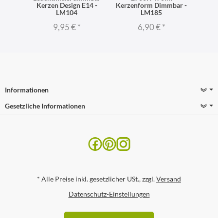
 LM148
Kerzen Design E14 -
Kerzenform Dimmbar -
2700 
LM104
LM185
9,95 €
*
6,90 €
*
Informationen
Gesetzliche Informationen
*
Alle Preise inkl. gesetzlicher USt., zzgl.
Versand
Datenschutz-Einstellungen