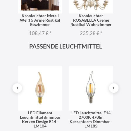
ster
Kronleuchter Metall
Kronleuchter
Opule
hwarz
Weiß 5 Arme Rustikal
ROSABELLA Creme
Esszimmer
Rustikal Wohnzimmer
*
108,47 €
*
235,28 €
*
PASSENDE LEUCHTMITTEL
ttel
LED Filament
LED Leuchtmittel E14
Mat
form
Leuchtmittel dimmbar
2700K 470lm
LED
 LM148
Kerzen Design E14 -
Kerzenform Dimmbar -
2700 
LM104
LM185