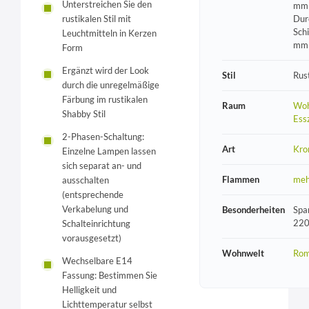
Unterstreichen Sie den
mm 
Dur
rustikalen Stil mit
Sch
Leuchtmitteln in Kerzen
mm
Form
Ergänzt wird der Look
Stil
Rust
durch die unregelmäßige
Färbung im rustikalen
Raum
Woh
Shabby Stil
Ess
2-Phasen-Schaltung:
Art
Kro
Einzelne Lampen lassen
sich separat an- und
Flammen
meh
ausschalten
(entsprechende
Verkabelung und
Besonderheiten
Spa
220
Schalteinrichtung
vorausgesetzt)
Wohnwelt
Rom
Wechselbare E14
Fassung: Bestimmen Sie
Helligkeit und
Lichttemperatur selbst