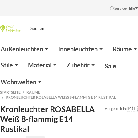
ⓘ Service/Hilfe
Außenleuchten
Innenleuchten
Räume
Stile
Material
Zubehör
Sale
Wohnwelten
STARTSEITE
RÄUME
KRONLEUCHTER ROSABELLA WEISS 8-FLAMMIG E14 RUSTIKAL
Kronleuchter ROSABELLA
🇵🇱
Hergestellt in:
Weiß 8-flammig E14
Rustikal