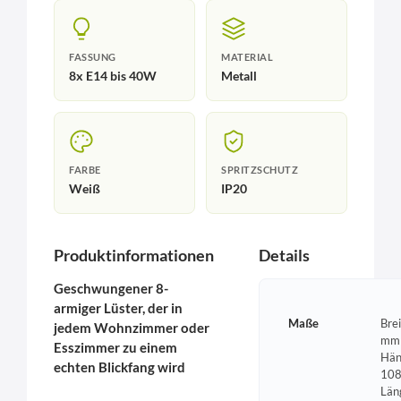
FASSUNG
MATERIAL
8x E14 bis 40W
Metall
FARBE
SPRITZSCHUTZ
Weiß
IP20
Produktinformationen
Details
Geschwungener 8-
armiger Lüster, der in
Maße
Bre
jedem Wohnzimmer oder
mm 
Esszimmer zu einem
Hän
echten Blickfang wird
108
Län