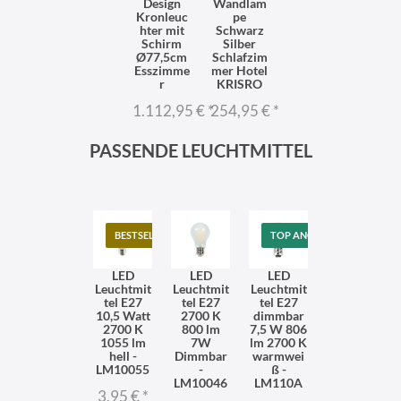
Design
Wandlam
Kronleuc
pe
hter mit
Schwarz
Schirm
Silber
Ø77,5cm
Schlafzim
Esszimme
mer Hotel
r
KRISRO
1.112,95 €
*
254,95 €
*
PASSENDE LEUCHTMITTEL
BESTSELLER
TOP ANGEBOT
LED
LED
LED
Leuchtmit
Leuchtmit
Leuchtmit
tel E27
tel E27
tel E27
10,5 Watt
2700 K
dimmbar
2700 K
800 lm
7,5 W 806
1055 lm
7W
lm 2700 K
hell -
Dimmbar
warmwei
LM10055
-
ß -
LM10046
LM110A
3,95 €
*