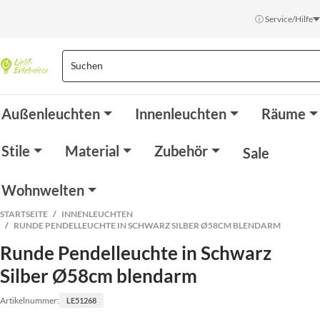
ⓘ Service/Hilfe
Außenleuchten
Innenleuchten
Räume
Stile
Material
Zubehör
Sale
Wohnwelten
STARTSEITE
INNENLEUCHTEN
RUNDE PENDELLEUCHTE IN SCHWARZ SILBER Ø58CM BLENDARM
Runde Pendelleuchte in Schwarz
Silber Ø58cm blendarm
Artikelnummer:
LE51268