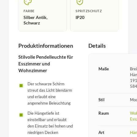
FARBE
SPRITZSCHUTZ
Silber Antik,
IP20
Schwarz
Produktinformationen
Details
Stilvolle Pendelleuchte für
Esszimmer und
Maße
Bre
Wohnzimmer
Hän
191
Der schwarze Schirm
58
streut das Licht blendarm
und erlaubt eine
Stil
Mod
angenehme Beleuchtung
Raum
Woh
Die Hängetiefe ist
Ess
einstellbar und erlaubt
den Einsatz bei hohen und
Art
Hän
niedrigen Decken