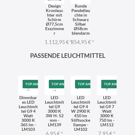
Design
Runde
Kronleuc
Pendelleu
hter mit
chte in
Schirm
Schwarz
Ø77,5cm
Silber
Esszimme
Ø58cm
r
blendarm
1.112,95 €
*
854,95 €
*
PASSENDE LEUCHTMITTEL
TOP ANGEBOT
TOP ANGEBOT
TOP ANGEBOT
TOP ANGEBOT
Dimmbar
LED
LED
LED
es LED
Leuchtmit
Leuchtmit
Leuchtmit
Leuchtmit
tel G9
tel G9 4
tel G9 7
tel G9 4
3000 K
W 2900 K
Watt
Watt
3W H: 52
410 lm
3000 K
3000 K
mm -
Stiftsocke
750 lm -
365 lm -
LM139
llampe -
LM112
LM103
LM102
6,95 €
*
7,95 €
*