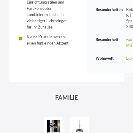
Einrichtungsstilen und
Farbkonzepten
Besonderheiten
Kel
kombinieren lässt: ein
K |
Spa
vielseitiger Lichtbringer
230
für Ihr Zuhause
Kleine Kristalle setzen
Besonderheit
war
einen funkelnden Akzent
Mit
Wohnwelt
Lux
FAMILIE