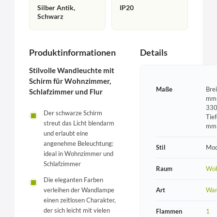
Silber Antik,
IP20
Schwarz
Produktinformationen
Details
Stilvolle Wandleuchte mit
Schirm für Wohnzimmer,
Maße
Bre
Schlafzimmer und Flur
mm 
330
Der schwarze Schirm
Tie
streut das Licht blendarm
mm
und erlaubt eine
angenehme Beleuchtung:
Stil
Mod
ideal in Wohnzimmer und
Schlafzimmer
Raum
Wo
Die eleganten Farben
Art
Wan
verleihen der Wandlampe
einen zeitlosen Charakter,
der sich leicht mit vielen
Flammen
1