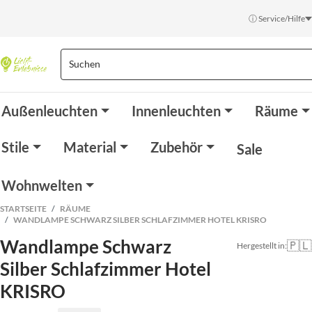
ⓘ Service/Hilfe
Außenleuchten
Innenleuchten
Räume
Stile
Material
Zubehör
Sale
Wohnwelten
STARTSEITE
RÄUME
WANDLAMPE SCHWARZ SILBER SCHLAFZIMMER HOTEL KRISRO
Wandlampe Schwarz
🇵🇱
Hergestellt in:
Silber Schlafzimmer Hotel
KRISRO