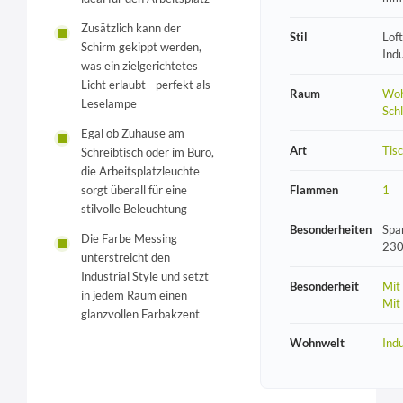
Zusätzlich kann der
Stil
Loft
Schirm gekippt werden,
Indu
was ein zielgerichtetes
Licht erlaubt - perfekt als
Raum
Woh
Leselampe
Sch
Egal ob Zuhause am
Art
Tis
Schreibtisch oder im Büro,
die Arbeitsplatzleuchte
Flammen
1
sorgt überall für eine
stilvolle Beleuchtung
Besonderheiten
Spa
Die Farbe Messing
230
unterstreicht den
Industrial Style und setzt
Besonderheit
Mit
in jedem Raum einen
Mit
glanzvollen Farbakzent
Wohnwelt
Indu