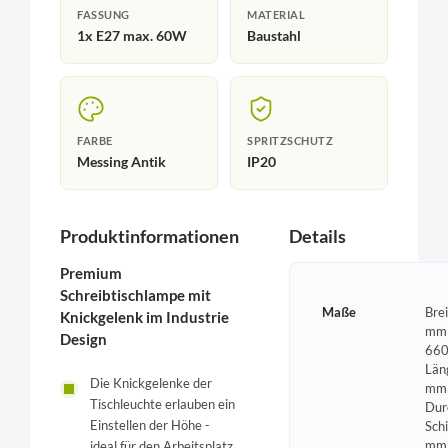
FASSUNG
MATERIAL
1x E27 max. 60W
Baustahl
FARBE
SPRITZSCHUTZ
Messing Antik
IP20
Produktinformationen
Details
Premium
Schreibtischlampe mit
Maße
Bre
Knickgelenk im Industrie
mm 
Design
660
Län
Die Knickgelenke der
mm 
Tischleuchte erlauben ein
Dur
Einstellen der Höhe -
Sch
mm
ideal für den Arbeitsplatz