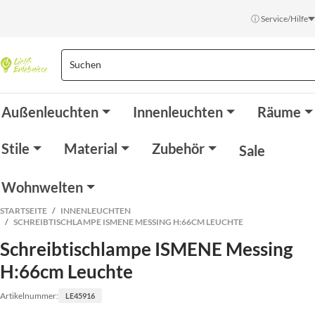
ⓘ Service/Hilfe
Außenleuchten
Innenleuchten
Räume
Stile
Material
Zubehör
Sale
Wohnwelten
STARTSEITE
INNENLEUCHTEN
SCHREIBTISCHLAMPE ISMENE MESSING H:66CM LEUCHTE
Schreibtischlampe ISMENE Messing
H:66cm Leuchte
Artikelnummer:
LE45916