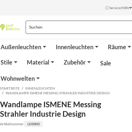
ⓘ Service/Hilfe
Außenleuchten
Innenleuchten
Räume
Stile
Material
Zubehör
Sale
Wohnwelten
STARTSEITE
INNENLEUCHTEN
WANDLAMPE ISMENE MESSING STRAHLER INDUSTRIE DESIGN
Wandlampe ISMENE Messing
Strahler Industrie Design
Artikelnummer:
LE45892