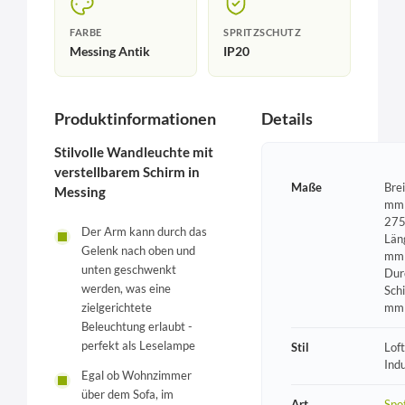
FARBE
SPRITZSCHUTZ
Messing Antik
IP20
Produktinformationen
Details
Stilvolle Wandleuchte mit
verstellbarem Schirm in
Maße
Bre
Messing
mm 
275
Der Arm kann durch das
Län
Gelenk nach oben und
mm 
unten geschwenkt
Dur
werden, was eine
Sch
mm
zielgerichtete
Beleuchtung erlaubt -
perfekt als Leselampe
Stil
Loft
Indu
Egal ob Wohnzimmer
über dem Sofa, im
Art
Spo