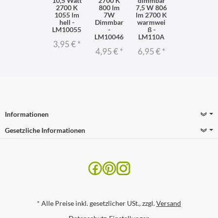
10,5 Watt
2700 K
dimmbar
2700 K
800 lm
7,5 W 806
1055 lm
7W
lm 2700 K
hell -
Dimmbar
warmwei
LM10055
-
ß -
LM10046
LM110A
3,95 €
*
4,95 €
*
6,95 €
*
Informationen
Gesetzliche Informationen
*
Alle Preise inkl. gesetzlicher USt., zzgl.
Versand