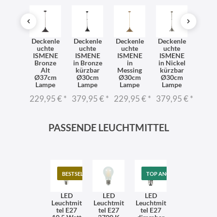
ndlam
Deckenle
Deckenle
Deckenle
Deckenle
Deck
Metall
uchte
uchte
uchte
uchte
uch
 27,5
ISMENE
ISMENE
ISMENE
ISMENE
ISM
 hoch
Bronze
in Bronze
in
in Nickel
Mess
ssing
Alt
kürzbar
Messing
kürzbar
kürz
 antik
Ø37cm
Ø30cm
Ø30cm
Ø30cm
Ø30
hwarz
Lampe
Lampe
Lampe
Lampe
Lam
4,95 €
*
229,95 €
*
379,95 €
*
229,95 €
*
379,95 €
*
379,
PASSENDE LEUCHTMITTEL
BESTSELLER
TOP ANGEBOT
LED
LED
LED
Leuchtmit
Leuchtmit
Leuchtmit
tel E27
tel E27
tel E27