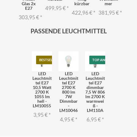
Glas 2x
kürzbar
mer
p
2,95 €
*
499,95 €
*
E27
422,96 €
*
381,95 €
*
1.54
303,95 €
*
PASSENDE LEUCHTMITTEL
BESTSELLER
TOP ANGEBOT
LED
LED
LED
Leuchtmit
Leuchtmit
Leuchtmit
tel E27
tel E27
tel E27
10,5 Watt
2700 K
dimmbar
2700 K
800 lm
7,5 W 806
1055 lm
7W
lm 2700 K
hell -
Dimmbar
warmwei
LM10055
-
ß -
LM10046
LM110A
3,95 €
*
4,95 €
*
6,95 €
*