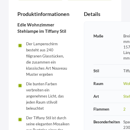
Produktinformationen
Details
Edle Wohnzimmer
Stehlampe im Tiffany Stil
Maße
Bre
mm 
Der Lampenschirm
157
besteht aus 240
Län
filigranen Glasstücken,
mm
die zusammen ein
klassisches Art Nouveau
Stil
Tiff
Muster ergeben
Raum
Wo
Die bunten Farben
verbreiten ein
angenehmes Licht, das
Art
Ste
jeden Raum stilvoll
beleuchtet
Flammen
2
Der Tiffany Stil ist durch
Besonderheiten
Spa
seine eleganten Mosaiken
230