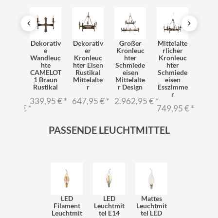
miede
Dekorativ
Dekorativ
Großer
Mittelalte
Schm
serner
e
er
Kronleuc
rlicher
eis
nleuc
Wandleuc
Kronleuc
hter
Kronleuc
Kron
ter
hte
hter Eisen
Schmiede
hter
hte
MELOT
CAMELOT
Rustikal
eisen
Schmiede
Ø60
 Ø1m
1 Braun
Mittelalte
Mittelalte
eisen
mittel
telalte
Rustikal
r
r Design
Esszimme
rli
r
r
339,95 €
*
647,95 €
*
2.962,95 €
*
429,
11,95 €
*
749,95 €
*
PASSENDE LEUCHTMITTEL
LED
LED
Mattes
Filament
Leuchtmit
Leuchtmit
Leuchtmit
tel E14
tel LED