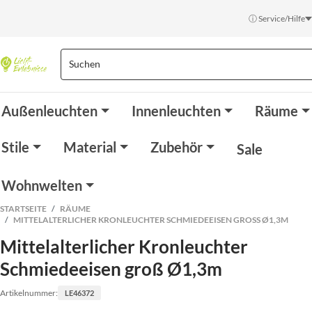
ⓘ Service/Hilfe
Außenleuchten
Innenleuchten
Räume
Stile
Material
Zubehör
Sale
Wohnwelten
STARTSEITE
RÄUME
MITTELALTERLICHER KRONLEUCHTER SCHMIEDEEISEN GROSS Ø1,3M
Mittelalterlicher Kronleuchter
Schmiedeeisen groß Ø1,3m
Artikelnummer:
LE46372