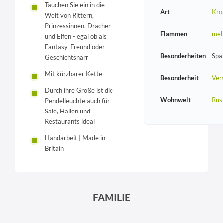
Tauchen Sie ein in die
Art
Kro
Welt von Rittern,
Prinzessinnen, Drachen
Flammen
meh
und Elfen - egal ob als
Fantasy-Freund oder
Besonderheiten
Spa
Geschichtsnarr
Mit kürzbarer Kette
Besonderheit
Vers
Durch ihre Größe ist die
Wohnwelt
Rust
Pendelleuchte auch für
Säle, Hallen und
Restaurants ideal
Handarbeit | Made in
Britain
FAMILIE