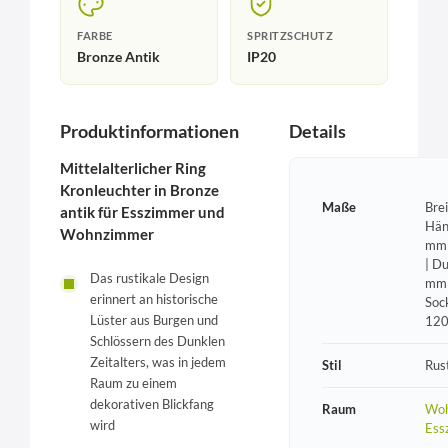
FARBE
SPRITZSCHUTZ
Bronze Antik
IP20
Produktinformationen
Details
Mittelalterlicher Ring
Kronleuchter in Bronze
Maße
Bre
antik für Esszimmer und
Hän
Wohnzimmer
mm 
| D
Das rustikale Design
mm 
erinnert an historische
Soc
Lüster aus Burgen und
12
Schlössern des Dunklen
Zeitalters, was in jedem
Stil
Rust
Raum zu einem
dekorativen Blickfang
Raum
Woh
wird
Ess