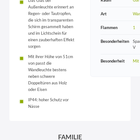
Das Glas der
Außenleuchte erinnert an
Regen- oder Tautropfen,
Art
Wan
die sich im transparenten
Schirm gesammelt haben
Flammen
1
und im Lichtschein für
einen zauberhaften Effekt
Besonderheiten
Spa
sorgen
V
Mit ihrer Höhe von 51cm
Besonderheit
Mit
von passt die
Wandleuchte bestens
neben schwere
Doppeltüren aus Holz
oder Eisen
IP44: hoher Schutz vor
Nässe
FAMILIE