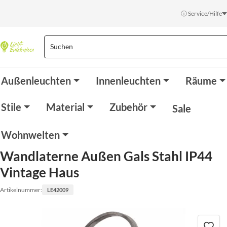
ⓘ Service/Hilfe
Außenleuchten
Innenleuchten
Räume
Stile
Material
Zubehör
Sale
Wohnwelten
Wandlaterne Außen Gals Stahl IP44
Vintage Haus
Artikelnummer:
LE42009