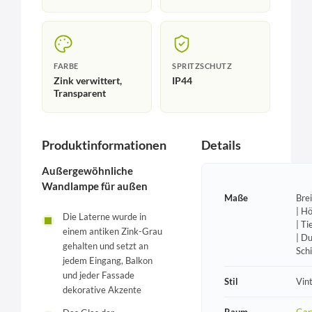
FARBE
SPRITZSCHUTZ
Zink verwittert,
IP44
Transparent
Produktinformationen
Details
Außergewöhnliche
Wandlampe für außen
Maße
Bre
| H
Die Laterne wurde in
| T
einem antiken Zink-Grau
| D
gehalten und setzt an
Sch
jedem Eingang, Balkon
und jeder Fassade
Stil
Vin
dekorative Akzente
Raum
Gar