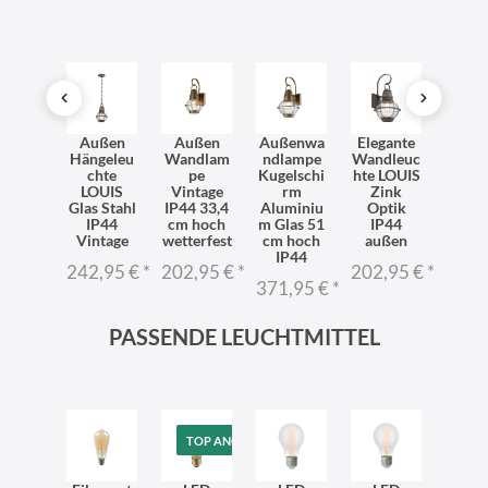
dleuc
Außen
Außen
Außenwa
Elegante
Häng
 Außen
Hängeleu
Wandlam
ndlampe
Wandleuc
ch
ntage
chte
pe
Kugelschi
hte LOUIS
auß
4 Glas
LOUIS
Vintage
rm
Zink
Alum
tahl
Glas Stahl
IP44 33,4
Aluminiu
Optik
m Gla
OUIS
IP44
cm hoch
m Glas 51
IP44
17,8
Vintage
wetterfest
cm hoch
außen
rund 
1,95 €
*
IP44
242,95 €
*
202,95 €
*
202,95 €
*
242,
371,95 €
*
PASSENDE LEUCHTMITTEL
TOP ANGEBOT