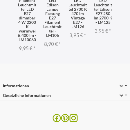
Filament
LED
LED
LED
Leuchtmit
Edison
Leuchtmit
Leuchtmit
tel LED
Lampe
tel 2700 K
tel Edison
E27
Fassung
470 lm
E27 250
dimmbar
E27
Vintage
lm 2700 K
4 W 2200
Filament
E27 -
- LM125
K
Leuchtmit
LM126
3,95 €
*
warmwei
tel -
3,95 €
*
ß 400 lm -
LM106
LM10060
8,90 €
*
9,95 €
*
Informationen
Gesetzliche Informationen