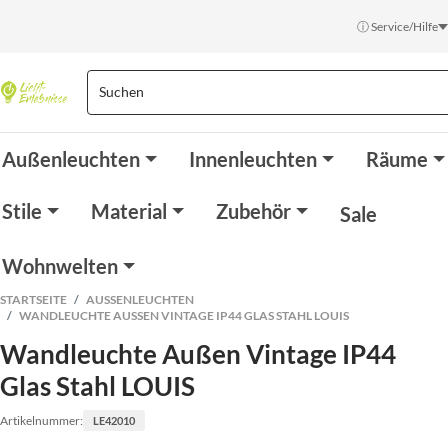
ⓘ Service/Hilfe
Außenleuchten
Innenleuchten
Räume
Stile
Material
Zubehör
Sale
Wohnwelten
STARTSEITE
AUSSENLEUCHTEN
WANDLEUCHTE AUSSEN VINTAGE IP44 GLAS STAHL LOUIS
Wandleuchte Außen Vintage IP44
Glas Stahl LOUIS
Artikelnummer:
LE42010