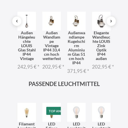
dleuc
Außen
Außen
Außenwa
Elegante
Häng
 außen
Hängeleu
Wandlam
ndlampe
Wandleuc
ch
miniu
chte
pe
Kugelschi
hte LOUIS
auß
las H:
LOUIS
Vintage
rm
Zink
Alum
,5 cm
Glas Stahl
IP44 33,4
Aluminiu
Optik
m Gla
P44
IP44
cm hoch
m Glas 51
IP44
17,8
OUIS
Vintage
wetterfest
cm hoch
außen
rund 
IP44
1,95 €
*
242,95 €
*
202,95 €
*
202,95 €
*
242,
371,95 €
*
PASSENDE LEUCHTMITTEL
TOP ANGEBOT
Filament
LED
LED
LED