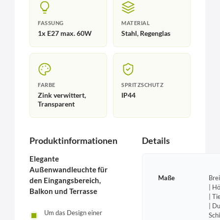
FASSUNG
MATERIAL
1x E27 max. 60W
Stahl, Regenglas
FARBE
SPRITZSCHUTZ
Zink verwittert,
IP44
Transparent
Produktinformationen
Details
Elegante
Außenwandleuchte für
Maße
Bre
den Eingangsbereich,
| H
Balkon und Terrasse
| T
| D
Um das Design einer
Sch