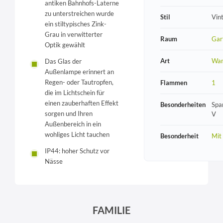
antiken Bahnhofs-Laterne
zu unterstreichen wurde
Stil
Vin
ein stiltypisches Zink-
Grau in verwitterter
Raum
Gar
Optik gewählt
Art
Wan
Das Glas der
Außenlampe erinnert an
Regen- oder Tautropfen,
Flammen
1
die im Lichtschein für
einen zauberhaften Effekt
Besonderheiten
Spa
sorgen und Ihren
V
Außenbereich in ein
wohliges Licht tauchen
Besonderheit
Mit
IP44: hoher Schutz vor
Nässe
FAMILIE