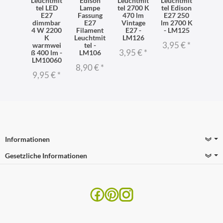
Leuchtmit
Edison
Leuchtmit
Leuchtmit
tel LED
Lampe
tel 2700 K
tel Edison
E27
Fassung
470 lm
E27 250
dimmbar
E27
Vintage
lm 2700 K
4 W 2200
Filament
E27 -
- LM125
K
Leuchtmit
LM126
3,95 €
*
warmwei
tel -
3,95 €
*
ß 400 lm -
LM106
LM10060
8,90 €
*
9,95 €
*
Informationen
Gesetzliche Informationen