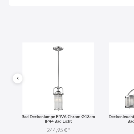
Name
LierOn GmbH
Anschrift
rom
Bad Deckenlampe ERVA Chrom Ø13cm
Deckenleuch
IP44 Bad Licht
Ba
244,95 €
*