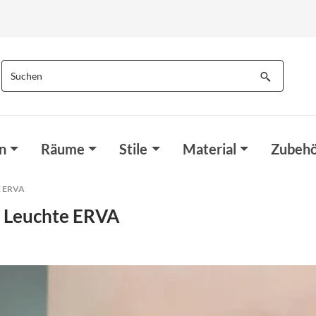
n
Räume
Stile
Material
Zubehö
 ERVA
 Leuchte ERVA