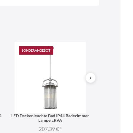
Web
https://www.licht-erlebnisse.de
SONDERANGEBOT
4
LED Deckenleuchte Bad IP44 Badezimmer
LED Deckenleuchte
Lampe ERVA
Lam
207,39 €
*
339