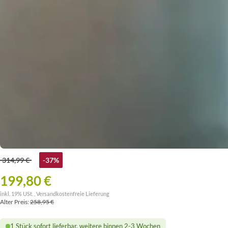
314,99 €
-37%
199,80 €
inkl. 19% USt. ,
Versandkostenfreie Lieferung
Alter Preis:
258,95 €
1 Stück sofort lieferbar, weitere binnen 2-3 Wochen