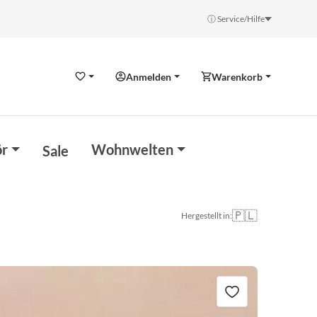
ⓘ Service/Hilfe
Anmelden
Warenkorb
Wunschzettel
r
Wohnwelten
Sale
🇵🇱
Hergestellt in: