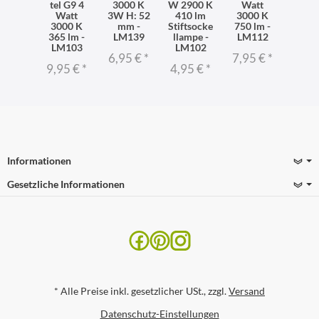
tel G9 4
3000 K
W 2900 K
Watt
Watt
3W H: 52
410 lm
3000 K
3000 K
mm -
Stiftsocke
750 lm -
365 lm -
LM139
llampe -
LM112
LM103
LM102
6,95 €
*
7,95 €
*
9,95 €
*
4,95 €
*
Informationen
Gesetzliche Informationen
*
Alle Preise inkl. gesetzlicher USt., zzgl.
Versand
Datenschutz-Einstellungen