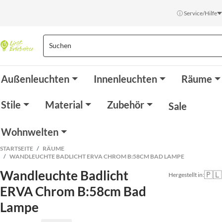
ⓘ Service/Hilfe
Außenleuchten
Innenleuchten
Räume
Stile
Material
Zubehör
Sale
Wohnwelten
STARTSEITE
RÄUME
WANDLEUCHTE BADLICHT ERVA CHROM B:58CM BAD LAMPE
Wandleuchte Badlicht
🇵🇱
Hergestellt in:
ERVA Chrom B:58cm Bad
Lampe