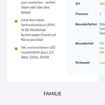
quer montierbar - perfekt
Art
Wan
neben oder über dem
Spiegel
Flammen
2
Dank ihrer hohen
Besonderheiten
Kel
Spritzschutzklasse (IP44)
Lum
ist die Wandlampe
Spa
bestens gegen Dampf und
Nässe geschützt
Besonderheit
Mit
Inkl. austauschbaren LED
war
Mit
Leuchtmitteln (jew.): 3,5
Watt, 320lm, 3000K
Wohnwelt
Lux
FAMILIE