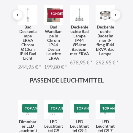
SONDERANGEBOT
SO
LED
Bad
Bad
Deckenle
Deckenle
LE
ndlam
Deckenla
Wandlam
uchte Bad
uchte
Deck
 ERVA
mpe
pe in
Lampe
Badezim
uchte
d 4-
ERVA
Chrom
IP44
mer 3-
IP
g IP44
Chrom
IP44
Ø54cm
flmg IP44
Bade
sign
Ø13cm
Design
Badezim
ERVA Bad
me
licht
IP44 Bad
Leuchte
mer ERVA
Lampe
Lam
Licht
ERVA
ER
9,95 €
*
678,95 €
*
292,95 €
*
244,95 €
*
199,80 €
*
207,
PASSENDE LEUCHTMITTEL
TOP ANGEBOT
TOP ANGEBOT
TOP ANGEBOT
TOP ANGEBOT
Dimmbar
LED
LED
LED
es LED
Leuchtmit
Leuchtmit
Leuchtmit
Leuchtmit
tel G9
tel G9 4
tel G9 7