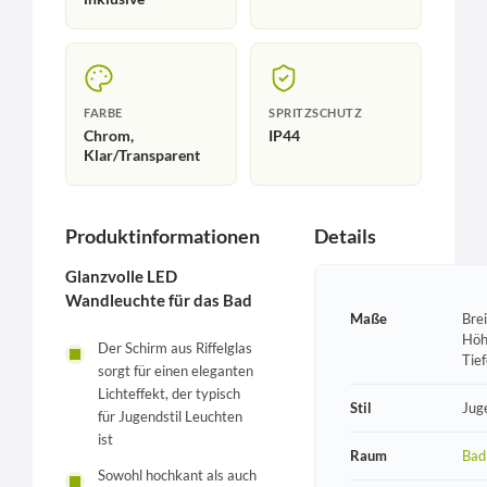
FARBE
SPRITZSCHUTZ
Chrom,
IP44
Klar/Transparent
Produktinformationen
Details
Glanzvolle LED
Wandleuchte für das Bad
Maße
Bre
Höh
Der Schirm aus Riffelglas
Tie
sorgt für einen eleganten
Lichteffekt, der typisch
Stil
Jug
für Jugendstil Leuchten
ist
Raum
Bad
Sowohl hochkant als auch