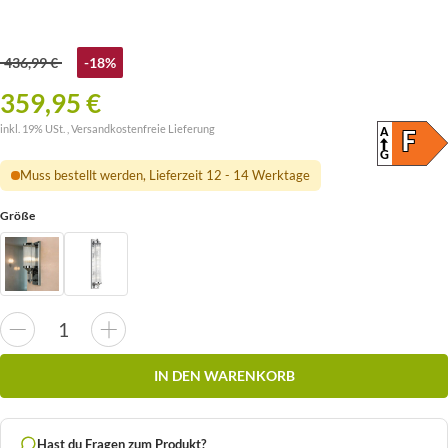
436,99 €
-18%
359,95 €
inkl. 19% USt. ,
Versandkostenfreie Lieferung
A
ENER
F
(SKAL
G
Muss bestellt werden, Lieferzeit 12 - 14 Werktage
Größe
IN DEN WARENKORB
Hast du Fragen zum Produkt?