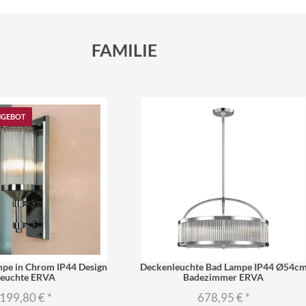
Schneeberger Str. 3
PLZ, Ort
09125 Sachsen Chemnitz
FAMILIE
NGEBOT
pe in Chrom IP44 Design
Deckenleuchte Bad Lampe IP44 Ø54c
Leuchte ERVA
Badezimmer ERVA
199,80 €
*
678,95 €
*