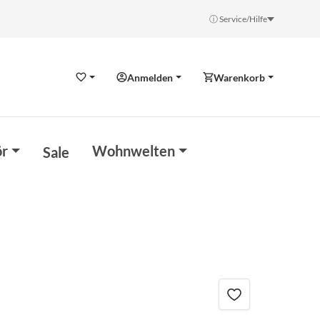
ⓘ Service/Hilfe
Anmelden
Warenkorb
Wunschzettel
r
Wohnwelten
Sale