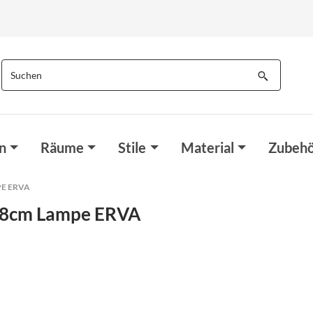
n
Räume
Stile
Material
Zubehö
PE ERVA
:38cm Lampe ERVA