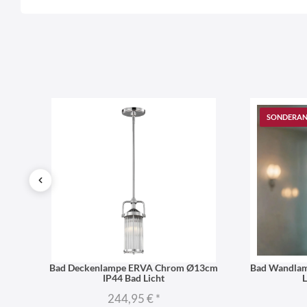
Name
LierOn GmbH
Anschrift
SONDERA
rom
Bad Deckenlampe ERVA Chrom Ø13cm
Bad Wandlam
IP44 Bad Licht
244,95 €
*