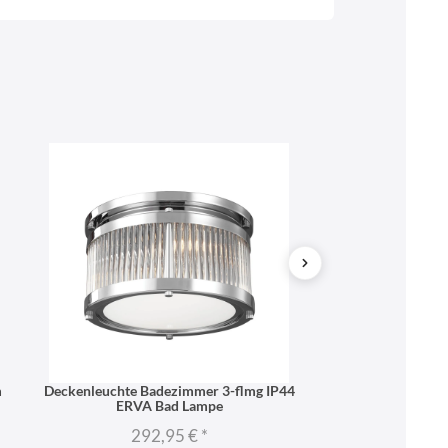
Web
https://www.licht-erlebnisse.de
SONDERANGEB
m
Deckenleuchte Badezimmer 3-flmg IP44
LED Deckenleucht
ERVA Bad Lampe
Lam
292,95 €
*
207