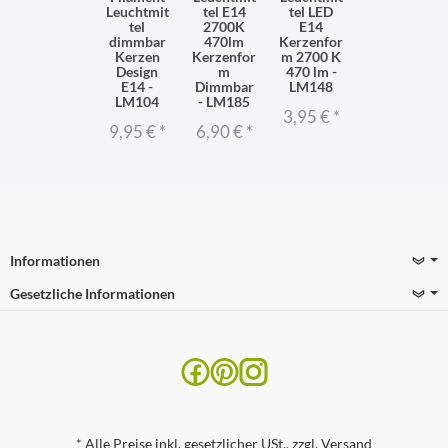
Leuchtmit
tel E14
tel LED
tel
2700K
E14
dimmbar
470lm
Kerzenfor
Kerzen
Kerzenfor
m 2700 K
Design
m
470 lm -
E14 -
Dimmbar
LM148
LM104
- LM185
3,95 €
*
9,95 €
*
6,90 €
*
Informationen
Gesetzliche Informationen
*
Alle Preise inkl. gesetzlicher USt., zzgl.
Versand