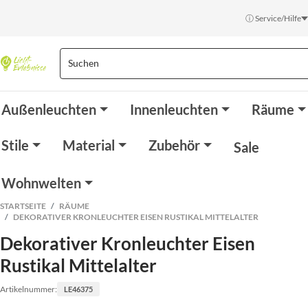
ⓘ Service/Hilfe
Außenleuchten
Innenleuchten
Räume
Stile
Material
Zubehör
Sale
Wohnwelten
STARTSEITE
RÄUME
DEKORATIVER KRONLEUCHTER EISEN RUSTIKAL MITTELALTER
Dekorativer Kronleuchter Eisen
Rustikal Mittelalter
Artikelnummer:
LE46375