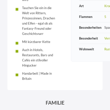
Art
Kro
Tauchen Sie ein in die
Welt von Rittern,
Flammen
5
Prinzessinnen, Drachen
und Elfen - egal ob als
Besonderheiten
Spa
Fantasy-Freund oder
Geschichtsnarr
Besonderheit
Vers
Mit kürzbarer Kette
Wohnwelt
Rust
Auch in Hotels,
Restaurants, Bars und
Cafés ein stilvoller
Hingucker
Handarbeit | Made in
Britain
FAMILIE