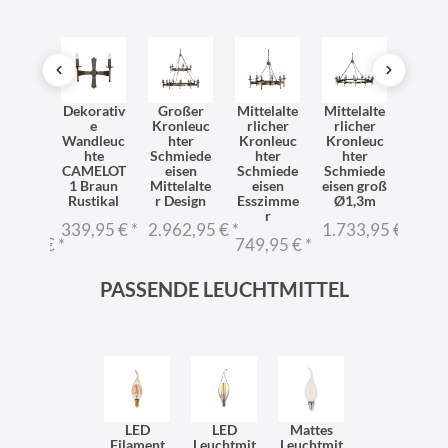
miede
Dekorativ
Großer
Mittelalte
Mittelalte
Schm
serner
e
Kronleuc
rlicher
rlicher
eis
nleuc
Wandleuc
hter
Kronleuc
Kronleuc
Kron
ter
hte
Schmiede
hter
hter
hte
MELOT
CAMELOT
eisen
Schmiede
Schmiede
Ø60
 Ø1m
1 Braun
Mittelalte
eisen
eisen groß
mittel
telalte
Rustikal
r Design
Esszimme
Ø1,3m
rli
r
r
339,95 €
*
2.962,95 €
*
1.733,95 €
*
429,
11,95 €
*
749,95 €
*
PASSENDE LEUCHTMITTEL
LED
LED
Mattes
Filament
Leuchtmit
Leuchtmit