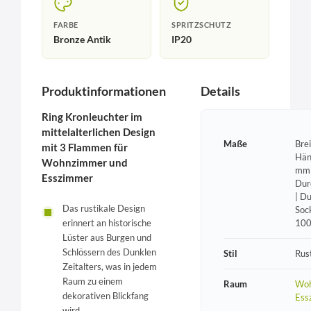
FARBE
SPRITZSCHUTZ
Bronze Antik
IP20
Produktinformationen
Details
Ring Kronleuchter im
mittelalterlichen Design
Maße
Bre
mit 3 Flammen für
Hän
Wohnzimmer und
mm 
Esszimmer
Dur
| D
Das rustikale Design
Soc
10
erinnert an historische
Lüster aus Burgen und
Schlössern des Dunklen
Stil
Rust
Zeitalters, was in jedem
Raum zu einem
Raum
Woh
dekorativen Blickfang
Ess
wird