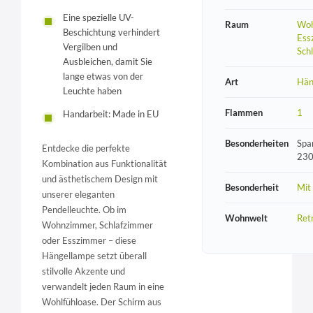
Eine spezielle UV-
Raum
Woh
Beschichtung verhindert
Ess
Vergilben und
Sch
Ausbleichen, damit Sie
lange etwas von der
Art
Hän
Leuchte haben
Flammen
1
Handarbeit: Made in EU
Besonderheiten
Spa
Entdecke die perfekte
230
Kombination aus Funktionalität
und ästhetischem Design mit
Besonderheit
Mit
unserer eleganten
Pendelleuchte. Ob im
Wohnwelt
Ret
Wohnzimmer, Schlafzimmer
oder Esszimmer – diese
Hängellampe setzt überall
stilvolle Akzente und
verwandelt jeden Raum in eine
Wohlfühloase. Der Schirm aus