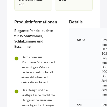
Rot
Produktinformationen
Details
Elegante Pendelleuchte
für Wohnzimmer,
Maße
Bre
Schlafzimmer und
mm 
Esszimmer
Hän
102
Der Schirm aus
Län
Microfaser Stoff erinnert
mm 
an samtiges Velours-
Dur
400
Leder und setzt überall
Dur
einen stilvollen und
Sch
dekorativen Akzent
mm 
Sch
Das Design und die
mm
kräftige Farbe macht die
Hängelampe zu einem
Stil
Ret
vielseitigen Lichtbringer