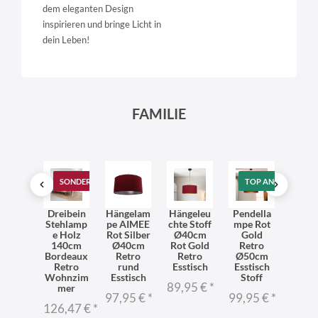
dem eleganten Design
inspirieren und bringe Licht in
dein Leben!
FAMILIE
T
TOP ANGEBOT
SONDERANGEBOT
TOP ANGEBOT
SO
delleu
Dreibein
Hängelam
Hängeleu
Pendella
Pende
e Blau
Stehlamp
pe AIMEE
chte Stoff
mpe Rot
ch
d Stoff
e Holz
Rot Silber
Ø40cm
Gold
AIM
stisch
140cm
Ø40cm
Rot Gold
Retro
Dunke
ampe
Bordeaux
Retro
Retro
Ø50cm
u W
Retro
rund
Esstisch
Esstisch
Ret
96 €
*
Wohnzim
Esstisch
Stoff
ru
89,95 €
*
mer
97,95 €
*
99,95 €
*
66,6
126,47 €
*