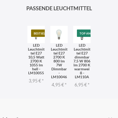
PASSENDE LEUCHTMITTEL
BESTSELLER
TOP ANGEBOT
LED
LED
LED
Leuchtmit
Leuchtmit
Leuchtmit
tel E27
tel E27
tel E27
10,5 Watt
2700 K
dimmbar
2700 K
800 lm
7,5 W 806
1055 lm
7W
lm 2700 K
hell -
Dimmbar
warmwei
LM10055
-
ß -
LM10046
LM110A
3,95 €
*
4,95 €
*
6,95 €
*