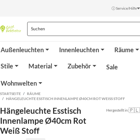
ⓘ Service/Hilfe
Außenleuchten
Innenleuchten
Räume
Stile
Material
Zubehör
Sale
Wohnwelten
STARTSEITE
RÄUME
HÄNGELEUCHTE ESSTISCH INNENLAMPE Ø40CM ROT WEISS STOFF
Hängeleuchte Esstisch
🇵🇱
Hergestellt in:
Innenlampe Ø40cm Rot
Weiß Stoff