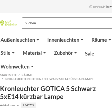
ⓘ Service/Hilfe
Außenleuchten
Innenleuchten
Räume
Stile
Material
Zubehör
Sale
Wohnwelten
STARTSEITE
RÄUME
KRONLEUCHTER GOTICA 5 SCHWARZ 5XE14 KÜRZBAR LAMPE
Kronleuchter GOTICA 5 Schwarz
5xE14 kürzbar Lampe
Artikelnummer:
LE45705