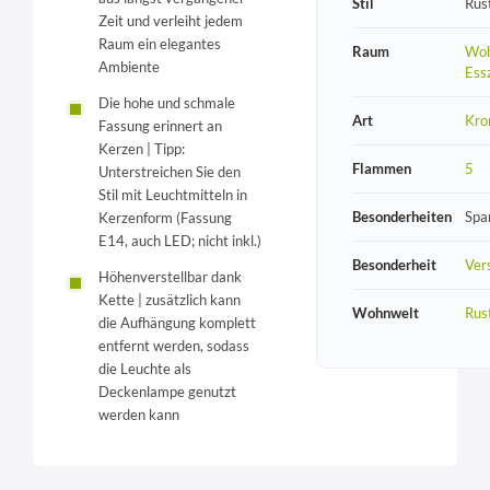
Stil
Rust
Zeit und verleiht jedem
Raum ein elegantes
Raum
Woh
Ambiente
Ess
Die hohe und schmale
Art
Kro
Fassung erinnert an
Kerzen | Tipp:
Flammen
5
Unterstreichen Sie den
Stil mit Leuchtmitteln in
Besonderheiten
Spa
Kerzenform (Fassung
E14, auch LED; nicht inkl.)
Besonderheit
Vers
Höhenverstellbar dank
Kette | zusätzlich kann
Wohnwelt
Rust
die Aufhängung komplett
entfernt werden, sodass
die Leuchte als
Deckenlampe genutzt
werden kann