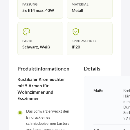
FASSUNG
MATERIAL
5x E14 max. 40W
Metall
FARBE
SPRITZSCHUTZ
Schwarz, Weiß
IP20
Produktinformationen
Details
Rustikaler Kronleuchter
mit 5 Armen für
Maße
Bre
Wohnzimmer und
Hän
Esszimmer
mm 
Dur
Das Schwarz erweckt den
Soc
Eindruck eines
99
schmiedeeisernen Lüsters
aus längst vergangener