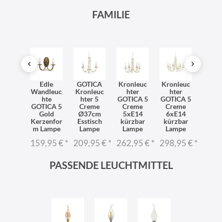
FAMILIE
dleuc
Edle
GOTICA
Kronleuc
Kronleuc
Kron
hte
Wandleuc
Kronleuc
hter
hter
hte
ICA 5
hte
hter 5
GOTICA 5
GOTICA 5
GOTI
hwarz
GOTICA 5
Creme
Creme
Creme
Go
zenfor
Gold
Ø37cm
5xE14
6xE14
5xE
Wand
Kerzenfor
Esstisch
kürzbar
kürzbar
verste
ampe
m Lampe
Lampe
Lampe
Lampe
r La
6,95 €
*
159,95 €
*
209,95 €
*
262,95 €
*
298,95 €
*
262,
PASSENDE LEUCHTMITTEL