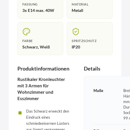
FASSUNG
MATERIAL
3x E14 max. 40W
Metall
FARBE
SPRITZSCHUTZ
Schwarz, Weiß
IP20
Produktinformationen
Details
Rustikaler Kronleuchter
mit 3 Armen für
Maße
Bre
Wohnzimmer und
Hän
Esszimmer
mm 
Dur
Das Schwarz erweckt den
Soc
Eindruck eines
99
schmiedeeisernen Lüsters
aus längst vergangener