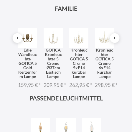
FAMILIE
dleuc
Edle
GOTICA
Kronleuc
Kronleuc
Kron
hte
Wandleuc
Kronleuc
hter
hter
hte
ICA 5
hte
hter 5
GOTICA 5
GOTICA 5
GOTI
hwarz
GOTICA 5
Creme
Creme
Creme
Go
zenfor
Gold
Ø37cm
5xE14
6xE14
5xE
Wand
Kerzenfor
Esstisch
kürzbar
kürzbar
verste
ampe
m Lampe
Lampe
Lampe
Lampe
r La
6,95 €
*
159,95 €
*
209,95 €
*
262,95 €
*
298,95 €
*
262,
PASSENDE LEUCHTMITTEL