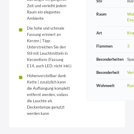
Stil
Rust
Zeit und verleiht jedem
Raum ein elegantes
Raum
Woh
Ambiente
Ess
Die hohe und schmale
Art
Kro
Fassung erinnert an
Kerzen | Tipp:
Flammen
3
Unterstreichen Sie den
Stil mit Leuchtmitteln in
Besonderheiten
Spa
Kerzenform (Fassung
E14, auch LED; nicht inkl.)
Besonderheit
Vers
Höhenverstellbar dank
Kette | zusätzlich kann
Wohnwelt
Rust
die Aufhängung komplett
entfernt werden, sodass
die Leuchte als
Deckenlampe genutzt
werden kann