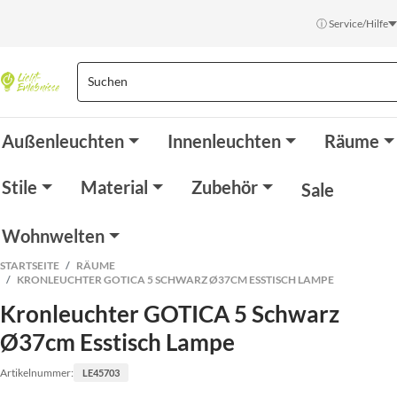
ⓘ Service/Hilfe
Außenleuchten
Innenleuchten
Räume
Stile
Material
Zubehör
Sale
Wohnwelten
STARTSEITE
RÄUME
KRONLEUCHTER GOTICA 5 SCHWARZ Ø37CM ESSTISCH LAMPE
Kronleuchter GOTICA 5 Schwarz
Ø37cm Esstisch Lampe
Artikelnummer:
LE45703