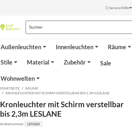
ⓘ Service/Hilfe
Außenleuchten
Innenleuchten
Räume
Stile
Material
Zubehör
Sale
Wohnwelten
STARTSEITE
RÄUME
KRONLEUCHTER MIT SCHIRM VERSTELLBAR BIS 2,3M LESLANE
Kronleuchter mit Schirm verstellbar
bis 2,3m LESLANE
Artikelnummer:
LE51265