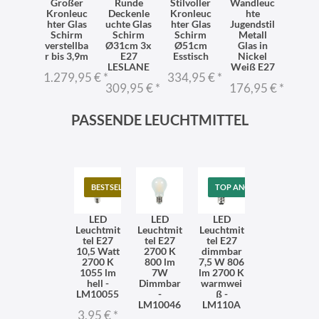
Großer
Runde
Stilvoller
Wandleuc
Kronleuc
Deckenle
Kronleuc
hte
hter Glas
uchte Glas
hter Glas
Jugendstil
Schirm
Schirm
Schirm
Metall
verstellba
Ø31cm 3x
Ø51cm
Glas in
r bis 3,9m
E27
Esstisch
Nickel
LESLANE
Weiß E27
1.279,95 €
*
334,95 €
*
309,95 €
*
176,95 €
*
PASSENDE LEUCHTMITTEL
BESTSELLER
TOP ANGEBOT
LED
LED
LED
Leuchtmit
Leuchtmit
Leuchtmit
tel E27
tel E27
tel E27
10,5 Watt
2700 K
dimmbar
2700 K
800 lm
7,5 W 806
1055 lm
7W
lm 2700 K
hell -
Dimmbar
warmwei
LM10055
-
ß -
LM10046
LM110A
3,95 €
*