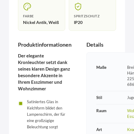
FARBE
SPRITZSCHUTZ
Nickel Antik, Weiß
IP20
Produktinformationen
Details
Der elegante
Kronleuchter setzt dank
Maße
Bre
seines klaren Design ganz
Hän
besondere Akzente in
225
Ihrem Esszimmer und
68
Wohnzimmer
Stil
Jug
Satiniertes Glas in
Kelchform bildet den
Raum
Woh
Lampenschirm, der für
Ess
eine großzügige
Beleuchtung sorgt
Art
Kro