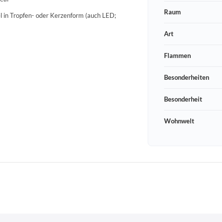
Raum
el in Tropfen- oder Kerzenform (auch LED;
Art
Flammen
Besonderheiten
Besonderheit
Wohnwelt
Schneeberger Str. 3
PLZ, Ort
09125 Sachsen Chemnitz