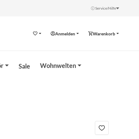
ⓘ Service/Hilfe
Anmelden
Warenkorb
Wunschzettel
r
Wohnwelten
Sale