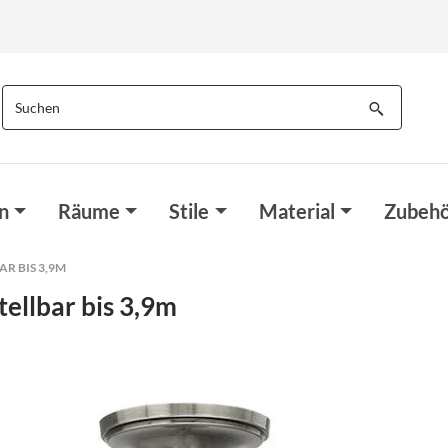
n
Räume
Stile
Material
Zubehö
 BIS 3,9M
ellbar bis 3,9m