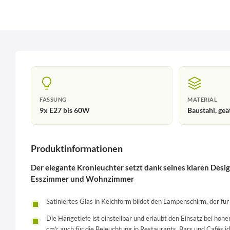
FASSUNG
MATERIAL
9x E27 bis 60W
Baustahl, geä
Produktinformationen
Der elegante Kronleuchter setzt dank seines klaren Des
Esszimmer und Wohnzimmer
Satiniertes Glas in Kelchform bildet den Lampenschirm, der fü
Die Hängetiefe ist einstellbar und erlaubt den Einsatz bei ho
cm): auch für die Beleuchtung in Restaurants, Bars und Cafés id