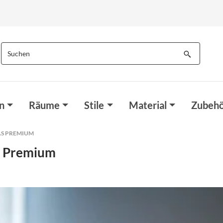
n
Räume
Stile
Material
Zubehö
AS PREMIUM
s Premium