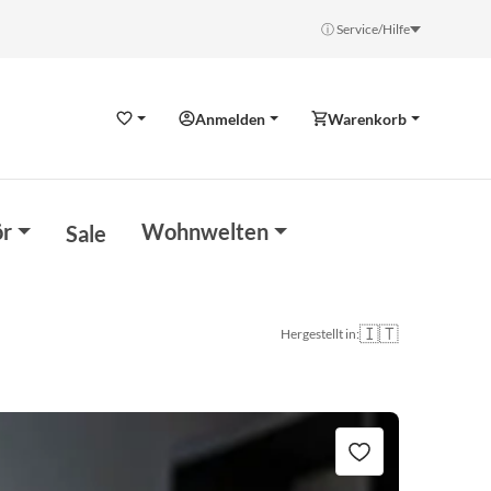
ⓘ Service/Hilfe
Anmelden
Warenkorb
Wunschzettel
r
Wohnwelten
Sale
🇮🇹
Hergestellt in: