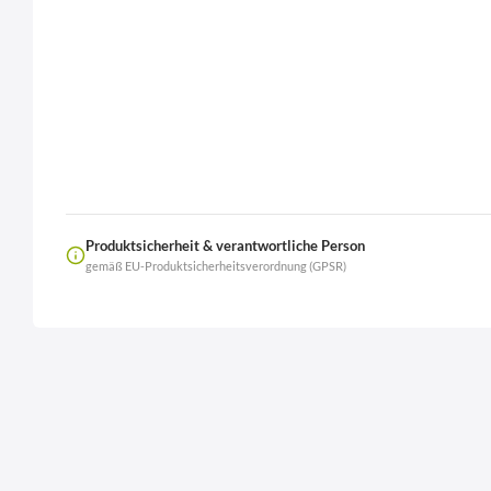
Produktsicherheit & verantwortliche Person
gemäß EU-Produktsicherheitsverordnung (GPSR)
Name
LierOn GmbH
Anschrift