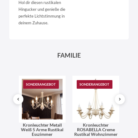
Hol dir diesen rustikalen
Hingucker und genieße die
perfekte Lichtstimmung in
deinem Zuhause.
FAMILIE
SONDERANGEBOT
SONDERANGEBOT
SO
ster
Kronleuchter Metall
Kronleuchter
hwarz
Weiß 5 Arme Rustikal
ROSABELLA Creme
ROS
Esszimmer
Rustikal Wohnzimmer
flam