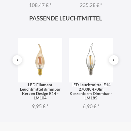
*
108,47 €
*
235,28 €
*
PASSENDE LEUCHTMITTEL
ttel
LED Filament
LED Leuchtmittel E14
Mat
form
Leuchtmittel dimmbar
2700K 470lm
LED
 LM148
Kerzen Design E14 -
Kerzenform Dimmbar -
2700 
LM104
LM185
9,95 €
*
6,90 €
*