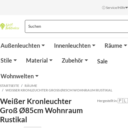
ⓘ Service/Hilfe
Außenleuchten
Innenleuchten
Räume
Stile
Material
Zubehör
Sale
Wohnwelten
STARTSEITE
RÄUME
WEISSER KRONLEUCHTER GROSS Ø85CM WOHNRAUM RUSTIKAL
Weißer Kronleuchter
🇵🇱
Hergestellt in:
Groß Ø85cm Wohnraum
Rustikal