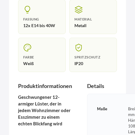
FASSUNG
MATERIAL
12x E14 bis 40W
Metall
FARBE
SPRITZSCHUTZ
Weiß
IP20
Produktinformationen
Details
Geschwungener 12-
armiger Lüster, der in
Maße
Bre
jedem Wohnzimmer oder
mm 
Esszimmer zu einem
Hän
echten Blickfang wird
108
Län