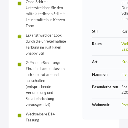
Ohne Schirm:
mm 
Dur
Unterstreichen Sie den
Sch
mittelalterlichen Stil mit
mm
Leuchtmitteln in Kerzen
Form
Stil
Rust
Ergänzt wird der Look
durch die unregelmäßige
Raum
Woh
Färbung im rustikalen
Ess
Shabby Stil
Art
Kro
2-Phasen-Schaltung:
Einzelne Lampen lassen
Flammen
meh
sich separat an- und
ausschalten
(entsprechende
Besonderheiten
Spa
220
Verkabelung und
Schalteinrichtung
vorausgesetzt)
Wohnwelt
Rom
Wechselbare E14
Fassung