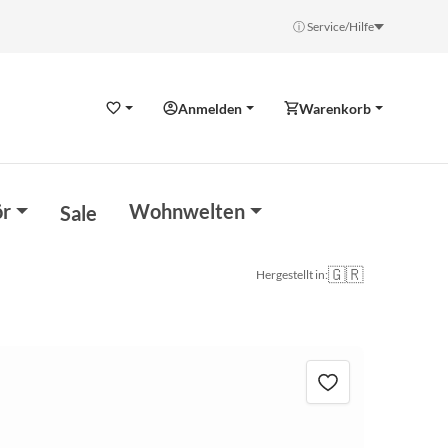
ⓘ Service/Hilfe
Anmelden
Warenkorb
Wunschzettel
r
Wohnwelten
Sale
🇬🇷
Hergestellt in: