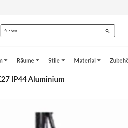
n
Räume
Stile
Material
Zubehö
E27 IP44 Aluminium