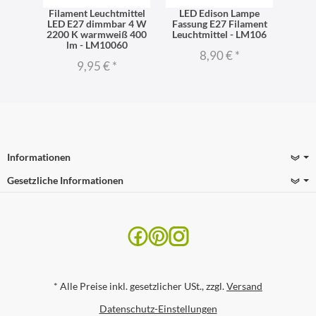
Edison
Filament Leuchtmittel
LED Edison Lampe
LED L
 K -
LED E27 dimmbar 4 W
Fassung E27 Filament
K 470
2200 K warmweiß 400
Leuchtmittel - LM106
lm - LM10060
8,90 €
*
9,95 €
*
Informationen
Gesetzliche Informationen
*
Alle Preise inkl. gesetzlicher USt., zzgl.
Versand
Datenschutz-Einstellungen