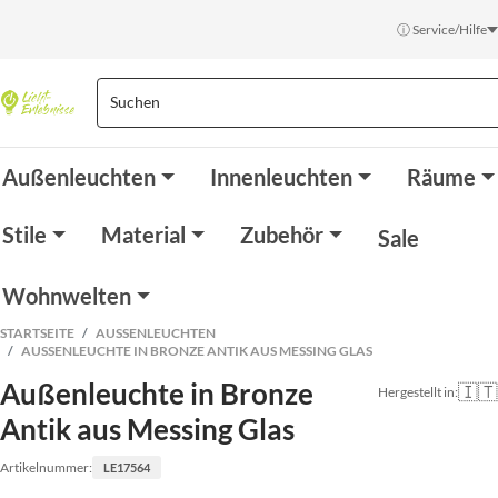
ⓘ Service/Hilfe
Außenleuchten
Innenleuchten
Räume
Stile
Material
Zubehör
Sale
Wohnwelten
STARTSEITE
AUSSENLEUCHTEN
AUSSENLEUCHTE IN BRONZE ANTIK AUS MESSING GLAS
Außenleuchte in Bronze
🇮🇹
Hergestellt in:
Antik aus Messing Glas
Artikelnummer:
LE17564