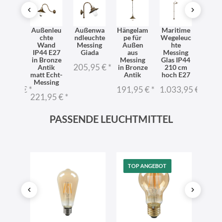
eleuc
Außenleu
Außenwa
Hängelam
Maritime
Pende
 groß
chte
ndleuchte
pe für
Wegeleuc
chte 
,1 m
Wand
Messing
Außen
hte
Auß
ssing
IP44 E27
Giada
aus
Messing
Gia
s IP44
in Bronze
Messing
Glas IP44
Ech
205,95 €
*
lammig
Antik
in Bronze
210 cm
Mess
E27
matt Echt-
Antik
hoch E27
239,
Messing
15,95 €
*
191,95 €
*
1.033,95 €
*
221,95 €
*
PASSENDE LEUCHTMITTEL
TOP ANGEBOT