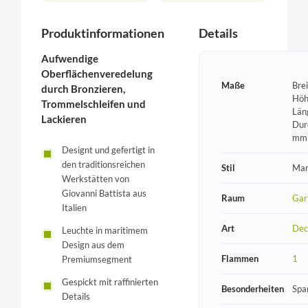
Produktinformationen
Details
Aufwendige
Oberflächenveredelung
Maße
Bre
durch Bronzieren,
Höh
Trommelschleifen und
Län
Lackieren
Dur
mm
Designt und gefertigt in
den traditionsreichen
Stil
Mar
Werkstätten von
Giovanni Battista aus
Raum
Gar
Italien
Art
Dec
Leuchte in maritimem
Design aus dem
Flammen
1
Premiumsegment
Gespickt mit raffinierten
Besonderheiten
Spa
Details