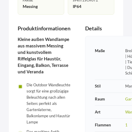
FARBE
SPRITZSCHUTZ
Messing
IP64
Produktinformationen
Details
Kleine außen Wandlampe
aus massivem Messing
Maße
Bre
und kunstvollem
| H
Riffelglas für Haustür,
| T
Eingang, Balkon, Terrasse
| D
und Veranda
Sch
Die Outdoor Wandleuchte
Stil
Mar
sorgt für eine großzügige
Beleuchtung nach allen
Raum
Gar
Seiten: perfekt als
Gartenlaterne,
Art
Wan
Balkonlampe und Haustür
Lampe
Flammen
1
Das maritime Antik