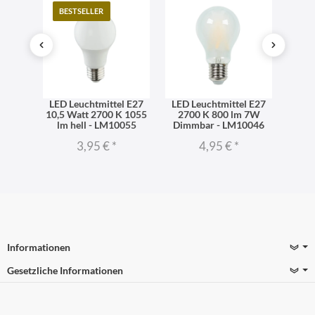
BESTSELLER
TO
l E27
LED Leuchtmittel E27
LED Leuchtmittel E27
LED 
06 lm
10,5 Watt 2700 K 1055
2700 K 800 lm 7W
dimm
iß -
lm hell - LM10055
Dimmbar - LM10046
270
3,95 €
*
4,95 €
*
Informationen
Gesetzliche Informationen