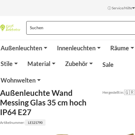
ⓘ Service/Hilfe
Außenleuchten
Innenleuchten
Räume
Stile
Material
Zubehör
Sale
Wohnwelten
Außenleuchte Wand
🇬🇷
Hergestellt in:
Messing Glas 35 cm hoch
IP64 E27
Artikelnummer:
LE121790