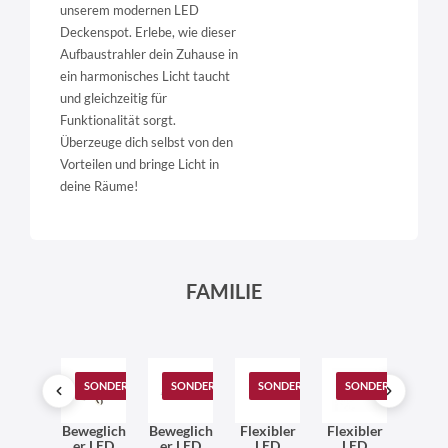
unserem modernen LED
Deckenspot. Erlebe, wie dieser
Aufbaustrahler dein Zuhause in
ein harmonisches Licht taucht
und gleichzeitig für
Funktionalität sorgt.
Überzeuge dich selbst von den
Vorteilen und bringe Licht in
deine Räume!
FAMILIE
T
SONDERANGEBOT
SONDERANGEBOT
SONDERANGEBOT
SONDERANGEBOT
SONDERANGEBOT
SO
LED
Beweglich
Beweglich
Flexibler
Flexibler
Flexi
dstra
er LED
er LED
LED
LED
LE