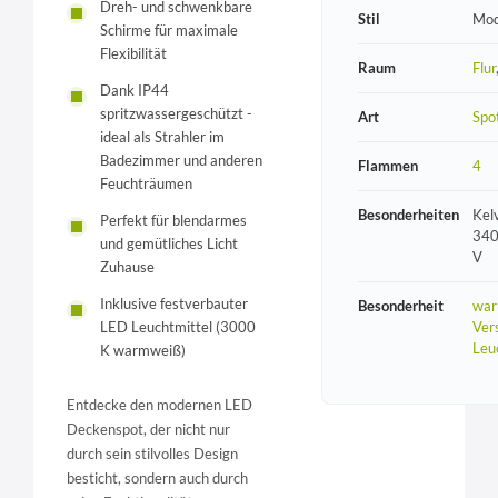
Dreh- und schwenkbare
Stil
Mod
Schirme für maximale
Flexibilität
Raum
Flur
Dank IP44
spritzwassergeschützt -
Art
Spo
ideal als Strahler im
Badezimmer und anderen
Flammen
4
Feuchträumen
Besonderheiten
Kel
Perfekt für blendarmes
340
und gemütliches Licht
V
Zuhause
Inklusive festverbauter
Besonderheit
war
Vers
LED Leuchtmittel (3000
Leu
K warmweiß)
Entdecke den modernen LED
Deckenspot, der nicht nur
durch sein stilvolles Design
besticht, sondern auch durch