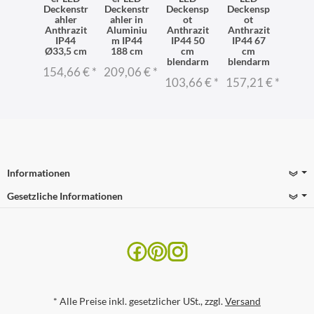
hler
Deckenstr
Deckenstr
Deckensp
Deckensp
Deck
schalt
ahler
ahler in
ot
ot
ot 
 IP44
Anthrazit
Aluminiu
Anthrazit
Anthrazit
Alum
ibel in
IP44
m IP44
IP44 50
IP44 67
m I
miniu
Ø33,5 cm
188 cm
cm
cm
L:50,
m
blendarm
blendarm
154,66 €
*
209,06 €
*
103,
51 €
*
103,66 €
*
157,21 €
*
Informationen
Gesetzliche Informationen
*
Alle Preise inkl. gesetzlicher USt., zzgl.
Versand