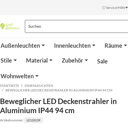
ⓘ Service/Hilfe
Außenleuchten
Innenleuchten
Räume
Stile
Material
Zubehör
Sale
Wohnwelten
STARTSEITE
INNENLEUCHTEN
BEWEGLICHER LED DECKENSTRAHLER IN ALUMINIUM IP44 94 CM
Beweglicher LED Deckenstrahler in
Aluminium IP44 94 cm
Artikelnummer:
LE110139