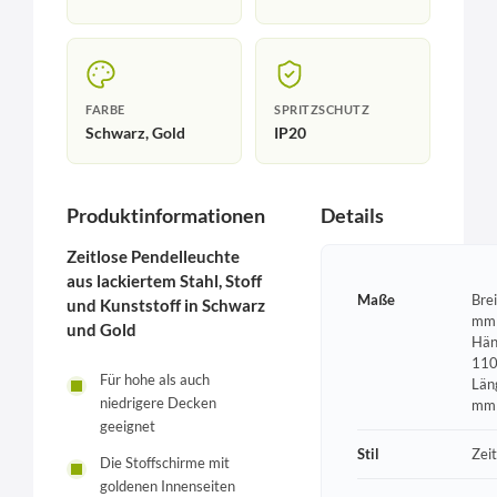
FARBE
SPRITZSCHUTZ
Schwarz, Gold
IP20
Produktinformationen
Details
Zeitlose Pendelleuchte
aus lackiertem Stahl, Stoff
Maße
Bre
und Kunststoff in Schwarz
mm 
und Gold
Hän
110
Für hohe als auch
Län
niedrigere Decken
mm
geeignet
Stil
Zeit
Die Stoffschirme mit
goldenen Innenseiten