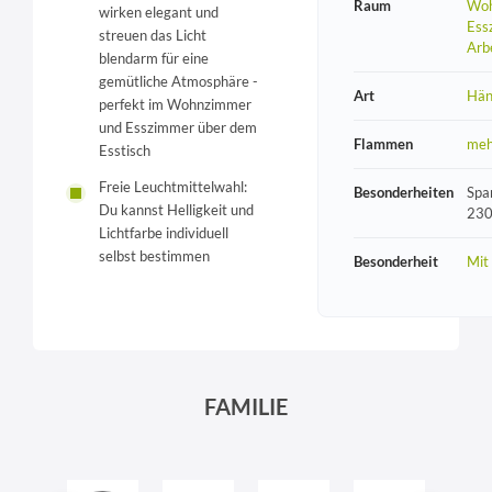
Raum
Woh
wirken elegant und
Ess
streuen das Licht
Arb
blendarm für eine
gemütliche Atmosphäre -
Art
Hän
perfekt im Wohnzimmer
und Esszimmer über dem
Flammen
meh
Esstisch
Freie Leuchtmittelwahl:
Besonderheiten
Spa
Du kannst Helligkeit und
230
Lichtfarbe individuell
selbst bestimmen
Besonderheit
Mit
FAMILIE