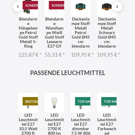
SONDERANGEBOT
SONDERANGEBOT
dspot
Blendarm
Blendarm
Deckenla
Deckenla
Deck
all G9
e
e
mpe Stoff
mpe Stoff
mpe 
entuie
Hängelam
Wandlam
Metall
Metall
Sto
T:35 cm
pe Petrol
pe Weiß
Petrol
Schwarz
Met
exarm
Gold Stoff
Gold Stoff
Gold Ø45
Gold Ø45
E27 
hwarz
Metall 5-
Lesearm
cm
cm
Ø45
flmg
E27 G9
blendarm
blendarm
blen
95 €
*
125,87 €
*
55,31 €
*
109,95 €
*
109,95 €
*
111,
PASSENDE LEUCHTMITTEL
BESTSELLER
TOP ANGEBOT
TOP ANGEBOT
LED
LED
LED
LED
Leuchtmit
Leuchtmit
Leuchtmit
Leuchtmit
tel E27
tel E27
tel E27
tel E27
10,5 Watt
2700 K
dimmbar
Farbwech
2700 K
800 lm
7,5 W 806
sel