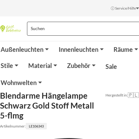
ⓘ Service/Hilfe
Außenleuchten
Innenleuchten
Räume
Stile
Material
Zubehör
Sale
Wohnwelten
Blendarme Hängelampe
🇵🇱
Hergestellt in:
Schwarz Gold Stoff Metall
5-flmg
Artikelnummer:
LE106343