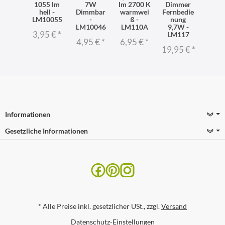
1055 lm
7W
lm 2700 K
Dimmer
hell -
Dimmbar
warmwei
Fernbedie
LM10055
-
ß -
nung
LM10046
LM110A
9,7W -
3,95 €
*
LM117
4,95 €
*
6,95 €
*
19,95 €
*
Informationen
Gesetzliche Informationen
*
Alle Preise inkl. gesetzlicher USt., zzgl.
Versand
Datenschutz-Einstellungen