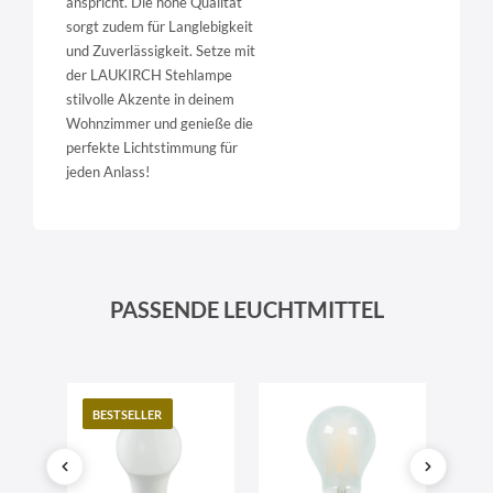
anspricht. Die hohe Qualität
sorgt zudem für Langlebigkeit
und Zuverlässigkeit. Setze mit
der LAUKIRCH Stehlampe
stilvolle Akzente in deinem
Wohnzimmer und genieße die
perfekte Lichtstimmung für
jeden Anlass!
PASSENDE LEUCHTMITTEL
BESTSELLER
TO