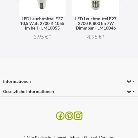
l E27
LED Leuchtmittel E27
LED Leuchtmittel E27
LED 
mmer
10,5 Watt 2700 K 1055
2700 K 800 lm 7W
Far
,7W -
lm hell - LM10055
Dimmbar - LM10046
Fern
3,95 €
*
4,95 €
*
Informationen
Gesetzliche Informationen
*
Alle Preise inkl. gesetzlicher USt., zzgl.
Versand