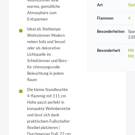
Art
Ste
warme, gemütliche
Atmosphäre zum
Flammen
4
Entspannen
Ideal als Stehlampe
Besonderheiten
Spa
Wohnzimmer Modern
230
neben Sofa und Sessel
oder als dekorative
Besonderheit
Mit
Lichtquelle im
Mit
Schlafzimmer und Büro -
für stimmungsvolle
Beleuchtung in jedem
Raum
Die kleine Standleuchte
4-flammig mit 111 cm
Höhe passt perfekt in
kompakte Wohnbereiche
und lässt sich dank
praktischem Fußschalter
flexibel platzieren |
Durchmesser Fuß: 22 cm;