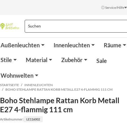
ⓘ Service/Hilfe
Außenleuchten
Innenleuchten
Räume
Stile
Material
Zubehör
Sale
Wohnwelten
STARTSEITE
INNENLEUCHTEN
BOHO STEHLAMPE RATTAN KORB METALL E27 4-FLAMMIG 111 CM
Boho Stehlampe Rattan Korb Metall
E27 4-flammig 111 cm
Artikelnummer:
LE116002