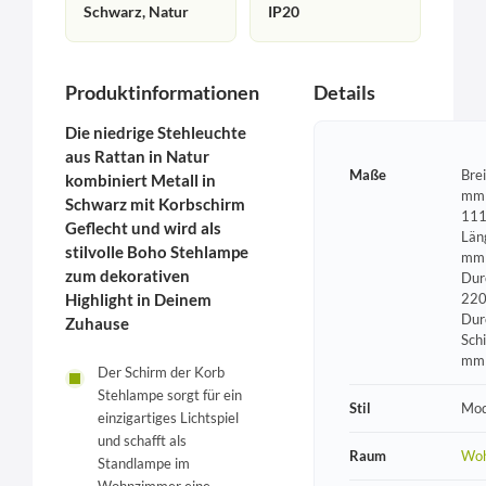
Schwarz, Natur
IP20
Produktinformationen
Details
Die niedrige Stehleuchte
aus Rattan in Natur
Maße
Bre
kombiniert Metall in
mm 
Schwarz mit Korbschirm
111
Geflecht und wird als
Län
stilvolle Boho Stehlampe
mm 
zum dekorativen
Dur
Highlight in Deinem
220
Dur
Zuhause
Sch
mm
Der Schirm der Korb
Stehlampe sorgt für ein
Stil
Mod
einzigartiges Lichtspiel
und schafft als
Raum
Wo
Standlampe im
Wohnzimmer eine