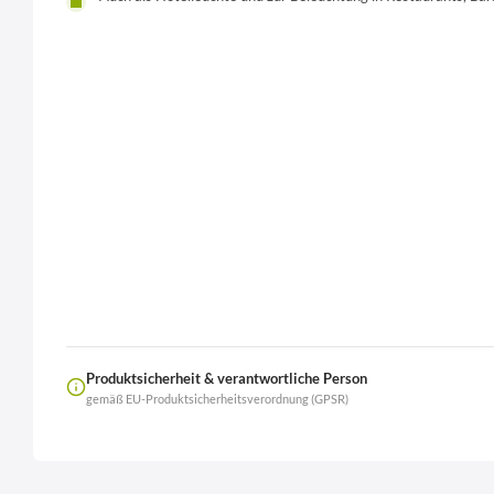
Produktsicherheit & verantwortliche Person
gemäß EU-Produktsicherheitsverordnung (GPSR)
Name
LierOn GmbH
Anschrift