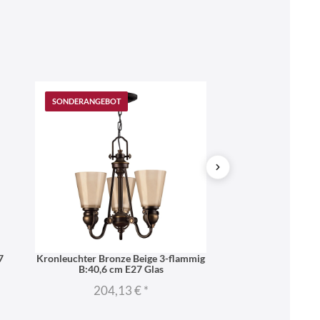
SONDERANGEBOT
SONDERANGEB
7
Kronleuchter Bronze Beige 3-flammig
Kronleuchter Bronz
B:40,6 cm E27 Glas
cm 
204,13 €
*
253