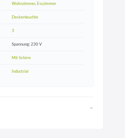
Wohnzimmer
,
Esszimmer
Deckenleuchte
3
Spannung: 230 V
Mit Schirm
Industrial
Web
https://www.licht-erlebnisse.de