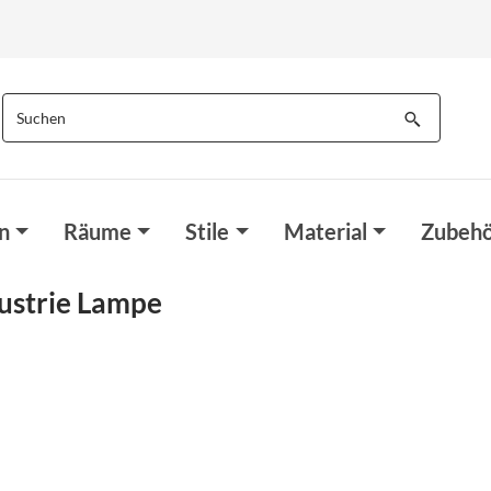
n
Räume
Stile
Material
Zubehö
ustrie Lampe