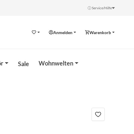
ⓘ Service/Hilfe
Anmelden
Warenkorb
Wunschzettel
r
Wohnwelten
Sale