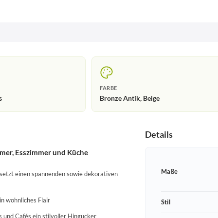
FARBE
s
Bronze Antik, Beige
Details
mmer, Esszimmer und Küche
Maße
 setzt einen spannenden sowie dekorativen
n wohnliches Flair
Stil
 und Cafés ein stilvoller Hingucker