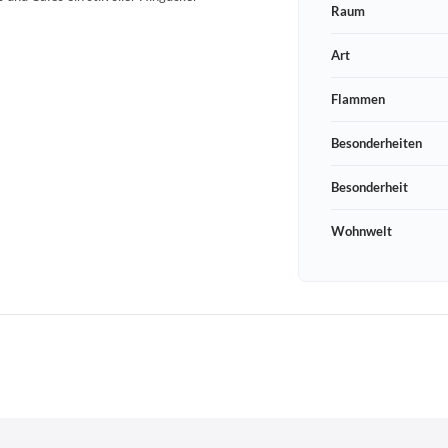
Raum
Art
Flammen
Besonderheiten
Besonderheit
Wohnwelt
Schneeberger Str. 3
PLZ, Ort
09125 Sachsen Chemnitz