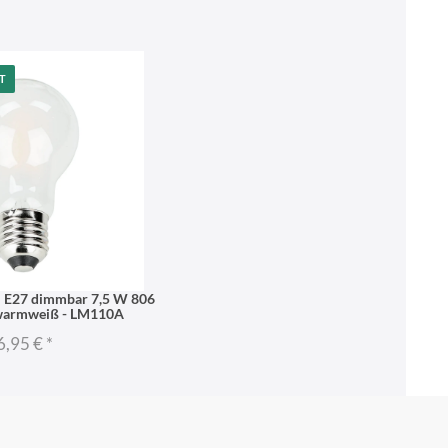
T
l E27 dimmbar 7,5 W 806
warmweiß - LM110A
6,95 €
*