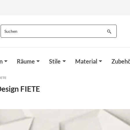
n
Räume
Stile
Material
Zubehö
IETE
Design FIETE