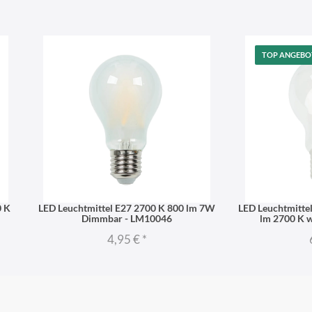
TOP ANGEBO
0 K
LED Leuchtmittel E27 2700 K 800 lm 7W
LED Leuchtmitte
Dimmbar - LM10046
lm 2700 K 
4,95 €
*