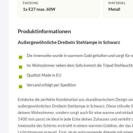
FASSUNG
MATERIAL
1x E27 max. 60W
Metall
Produktinformationen
Außergewöhnliche Dreibein Stehlampe in Schwarz
Die Innenseite wurde in warmem Gold gehalten und sorgt fü
Im Wohnzimmer neben dem Sofa kommt die Tripod Stehleuchte
Qualität Made in EU
Versand erfolgt per Spedition
Entdecke die perfekte Kombination aus skandinavischem Design und
außergewöhnlichen Dreibein Stehlampe in Schwarz. Diese stilvolle Ste
deinem Wohnzimmer, sondern sorgt auch für eine warme und einla
1400 mm passt sie ideal in jede Ecke deines Zuhauses und verleih
Innenseite des Schirms erstrahlt in einem warmen Goldton, der das L
Lichtstimmung erzeugt. Egal, ob du entspannende Abende mit eine