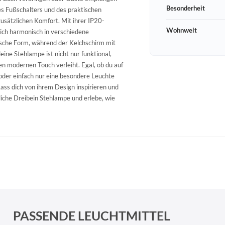
Besonderheit
es Fußschalters und des praktischen
zusätzlichen Komfort. Mit ihrer IP20-
Wohnwelt
 sich harmonisch in verschiedene
mische Form, während der Kelchschirm mit
ine Stehlampe ist nicht nur funktional,
n modernen Touch verleiht. Egal, ob du auf
der einfach nur eine besondere Leuchte
ass dich von ihrem Design inspirieren und
nliche Dreibein Stehlampe und erlebe, wie
Schneeberger Str. 3
PLZ, Ort
09125 Sachsen Chemnitz
PASSENDE LEUCHTMITTEL