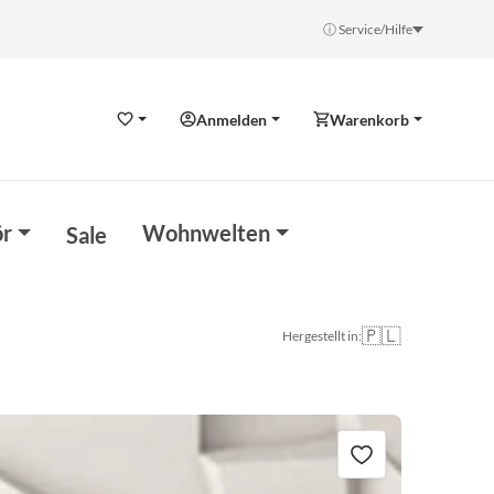
ⓘ Service/Hilfe
Anmelden
Warenkorb
Wunschzettel
r
Wohnwelten
Sale
🇵🇱
Hergestellt in: