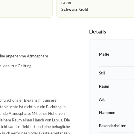
FARBE
Schwarz, Gold
Details
Maße
r eine angenehme Atmosphäre
 ideal zur Geltung
Stil
Raum
Art
 funktionaler Eleganz mit unserer
hleuchte ist nicht nur ein Blickfang in
Flammen
dende Atmosphäre. Mit einer Höhe von
t deinem Raum einen Hauch von Luxus. Die
Besonderheiten
icht sanft reflektiert und eine behagliche
m Buch verbringen oder Gäste empfangen