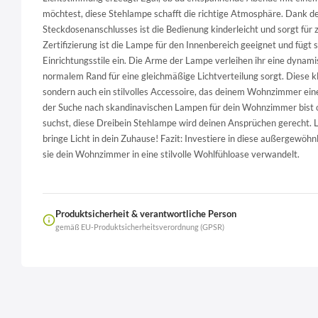
möchtest, diese Stehlampe schafft die richtige Atmosphäre. Dank d
Steckdosenanschlusses ist die Bedienung kinderleicht und sorgt für 
Zertifizierung ist die Lampe für den Innenbereich geeignet und fügt
Einrichtungsstile ein. Die Arme der Lampe verleihen ihr eine dyna
normalem Rand für eine gleichmäßige Lichtverteilung sorgt. Diese kle
sondern auch ein stilvolles Accessoire, das deinem Wohnzimmer eine
der Suche nach skandinavischen Lampen für dein Wohnzimmer bist o
suchst, diese Dreibein Stehlampe wird deinen Ansprüchen gerecht. L
bringe Licht in dein Zuhause! Fazit: Investiere in diese außergewöh
sie dein Wohnzimmer in eine stilvolle Wohlfühloase verwandelt.
Produktsicherheit & verantwortliche Person
gemäß EU-Produktsicherheitsverordnung (GPSR)
Name
LierOn GmbH
Anschrift