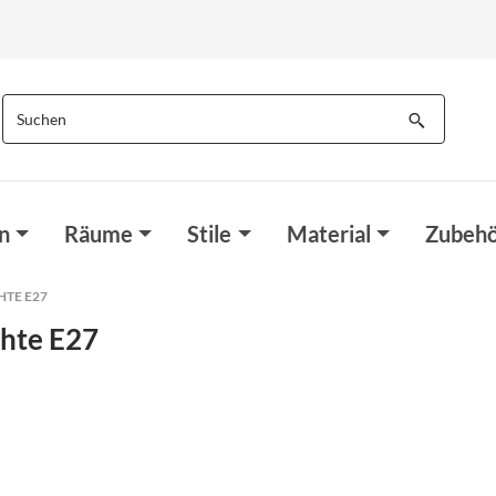
n
Räume
Stile
Material
Zubehö
TE E27
hte E27