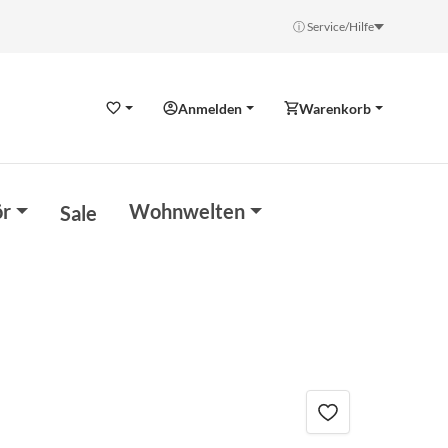
ⓘ Service/Hilfe
Anmelden
Warenkorb
Wunschzettel
r
Wohnwelten
Sale