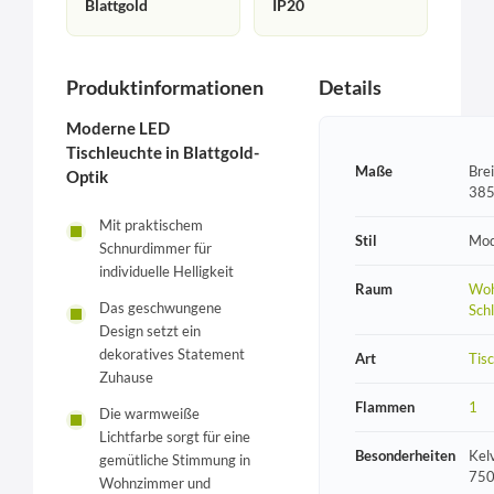
Blattgold
IP20
Produktinformationen
Details
Moderne LED
Tischleuchte in Blattgold-
Maße
Bre
Optik
385
Mit praktischem
Stil
Mod
Schnurdimmer für
individuelle Helligkeit
Raum
Woh
Das geschwungene
Sch
Design setzt ein
dekoratives Statement
Art
Tis
Zuhause
Flammen
1
Die warmweiße
Lichtfarbe sorgt für eine
Besonderheiten
Kel
gemütliche Stimmung in
750
Wohnzimmer und