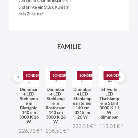
von ihrem Charme inspirieren
und bringe ein Stück Kunst in
dein Zuhause!
FAMILIE
T
SONDERANGEBOT
SONDERANGEBOT
SONDERANGEBOT
SONDERANGEBOT
4720-
Dimmbar
Dimmbar
Dimmbar
Stilvolle
PN47
48 -
e LED
e LED
e LED
LED
48 
httisc
Stehlamp
Stehlamp
Stehlamp
Tischlamp
Nacht
ampe
e in
e in
e in Silber
e in Stahl
hla
LED
Blattgold
Rostbraun
140 cm
3000 K 11
LE
000K
140 cm
140 cm
3215 lm
W
300
3000 K 26
3000 K 26
26 W
dimmbar
3,66 €
*
103,
W
W
223,51 €
*
113,01 €
*
226,91 €
*
206,51 €
*