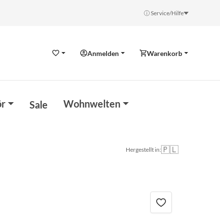
ⓘ Service/Hilfe
Anmelden
Warenkorb
Wunschzettel
r
Wohnwelten
Sale
🇵🇱
Hergestellt in: