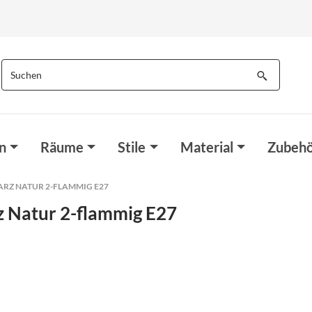
n
Räume
Stile
Material
Zubehö
RZ NATUR 2-FLAMMIG E27
 Natur 2-flammig E27