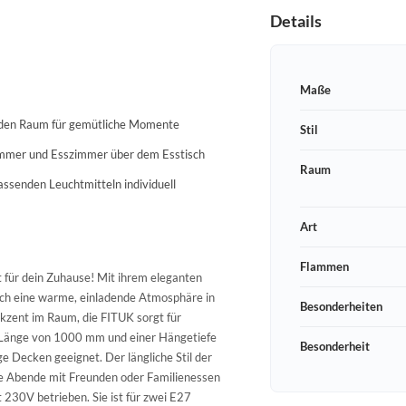
Details
Maße
in den Raum für gemütliche Momente
Stil
nzimmer und Esszimmer über dem Esstisch
Raum
assenden Leuchtmitteln individuell
Art
Flammen
t für dein Zuhause! Mit ihrem eleganten
auch eine warme, einladende Atmosphäre in
Besonderheiten
zent im Raum, die FITUK sorgt für
 Länge von 1000 mm und einer Hängetiefe
Besonderheit
e Decken geeignet. Der längliche Stil der
ige Abende mit Freunden oder Familienessen
t 230V betrieben. Sie ist für zwei E27